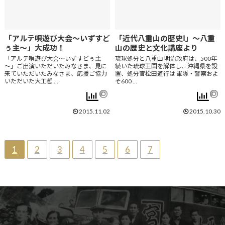
「アルテ唄遊び大会～いずすど
「近代八重山の歴史Ⅰ」～八重
ぅ主～」大成功！
山の歴史と文化講座より
「アルテ唄遊び大会～いずすどぅ主
琉球処分と八重山 明治政府は、500年
～」ご出演いただいたみなさま、見に
続いた琉球王国を解体し、沖縄県を設
来ていただいたみなさま、応援ご協力
置、処分官松田道行は 軍隊・警察およ
いただいた大工哲 …
そ600 …
2015.11.02
2015.10.30
1
2
3
4
5
6
7