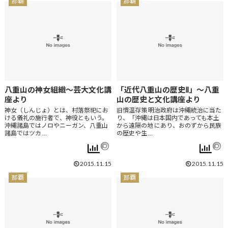
那覇
那覇
八重山の神女組織～芸大文化講
「近代八重山の歴史Ⅱ」～八重
座より
山の歴史と文化講座より
神女（しんじょ）とは、村落祭祀にお
旧慣温存策 明治政府は沖縄統治に当た
ける儀礼の施行者で、神役ともいう。
り、「沖縄は日本国内であっても本土
沖縄諸島ではノロやニーガン、八重山
から遠隔の地 にあり、おのずから民族
諸島ではツカ …
の歴史や生 …
2015.11.15
2015.11.15
那覇
那覇