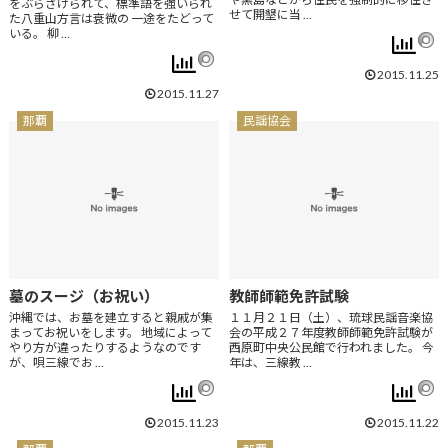
をぶらさげられて、標準語を強いられ
せて開墾に当 …
た八重山方言は衰微の 一途をたどって
いる。 柳 …
2015.11.25
2015.11.27
那覇
民謡協会
墓のスージ（お祝い）
教師師範免許試験
沖縄では、お墓を建立すると親戚が集
１１月２１日（土）、琉球民謡音楽協
まってお祝いをします。 地域によって
会の平成２７年度教師師範免許試験が
やり方が違ったりするようなのです
西原町中央公民館で行われました。 今
が、唄三線でお …
年は、三線教 …
2015.11.23
2015.11.22