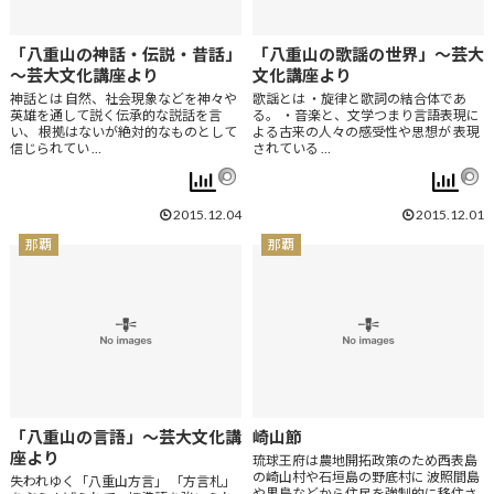
「八重山の神話・伝説・昔話」
「八重山の歌謡の世界」～芸大
～芸大文化講座より
文化講座より
神話とは 自然、社会現象などを神々や
歌謡とは ・旋律と歌詞の結合体であ
英雄を通して説く伝承的な説話を言
る。 ・音楽と、文学つまり言語表現に
い、 根拠はないが絶対的なものとして
よる古来の人々の感受性や思想が 表現
信じられてい …
されている …
2015.12.04
2015.12.01
那覇
那覇
「八重山の言語」～芸大文化講
崎山節
座より
琉球王府は農地開拓政策のため西表島
の崎山村や石垣島の野底村に 波照間島
失われゆく「八重山方言」 「方言札」
や黒島などから住民を強制的に移住さ