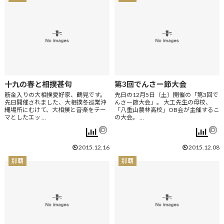
十九の春と相撲甚句
第3回でんさー節大会
筋金入りの大相撲愛好家、鶴見です。
先日の12月5日（土）開催の「第3回で
先日開催されました、大相撲冬巡業沖
んさー節大会」。 大工先生の母校、
縄場所にむけて、大相撲と音楽をテー
「八重山農林高校」OB会が主催するこ
マとしたエッ …
の大会。 …
2015.12.16
2015.12.08
那覇
那覇