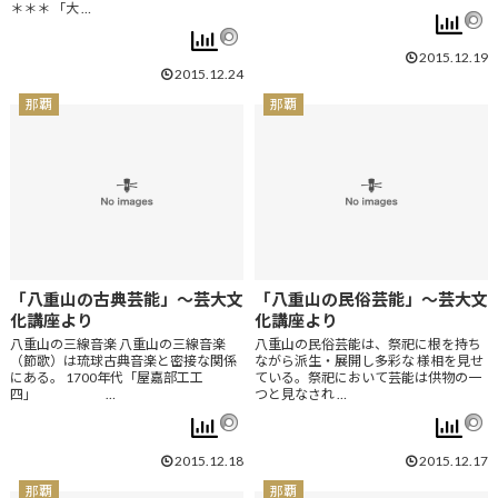
＊＊＊ 「大 …
2015.12.19
2015.12.24
那覇
那覇
「八重山の古典芸能」～芸大文
「八重山の民俗芸能」～芸大文
化講座より
化講座より
八重山の三線音楽 八重山の三線音楽
八重山の民俗芸能は、祭祀に根を持ち
（節歌）は琉球古典音楽と密接な関係
ながら派生・展開し多彩な 様相を見せ
にある。 1700年代「屋嘉部工工
ている。祭祀において芸能は供物の一
四」 …
つと見なされ …
2015.12.18
2015.12.17
那覇
那覇