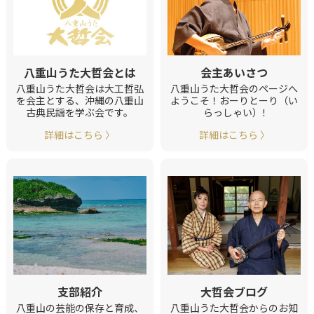
会主あいさつ
八重山うた大哲会とは
八重山うた大哲会のページへ
八重山うた大哲会は大工哲弘
ようこそ！おーりとーり（い
を会主とする、沖縄の八重山
らっしゃい）!
古典民謡を学ぶ会です。
詳細はこちら 〉
詳細はこちら 〉
支部紹介
大哲会ブログ
八重山の芸能の保存と育成、
八重山うた大哲会からのお知