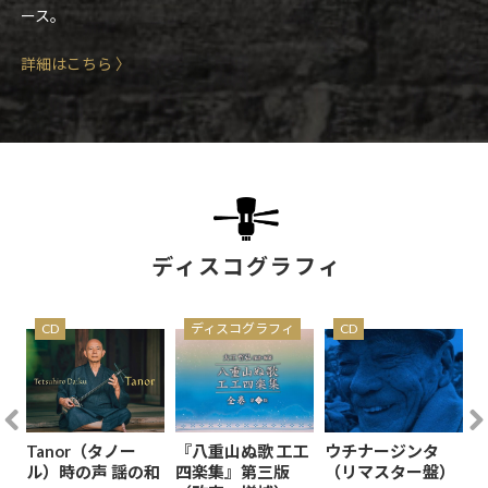
ース。
詳細はこちら 〉
ディスコグラフィ
CD
ディスコグラフィ
CD
Tanor（タノー
『八重山ぬ歌 工工
ウチナージンタ
ル）時の声 謡の和
四楽集』第三版
（リマスター盤）