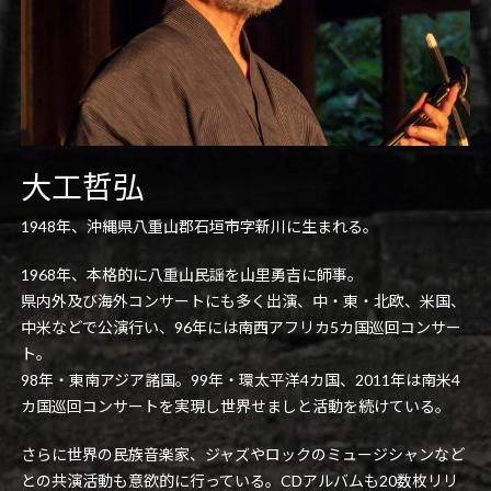
大工哲弘
1948年、沖縄県八重山郡石垣市字新川に生まれる。
1968年、本格的に八重山民謡を山里勇吉に師事。
県内外及び海外コンサートにも多く出演、中・東・北欧、米国、
中米などで公演行い、96年には南西アフリカ5カ国巡回コンサー
ト。
98年・東南アジア諸国。99年・環太平洋4カ国、2011年は南米4
カ国巡回コンサートを実現し世界せましと活動を続けている。
さらに世界の民族音楽家、ジャズやロックのミュージシャンなど
との共演活動も意欲的に行っている。CDアルバムも20数枚リリ