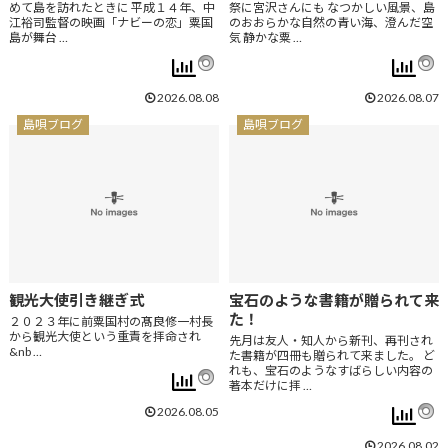
めて島を訪れたときに 平成１４年、中
祭に宮沢さんにも なつかしい風景、島
江裕司監督の映画「ナビーの恋」粟国
のおおらかな自然の青い海、澄んだ空
島が舞台 …
気 静かな粟 …
2026.08.08
2026.08.07
島唄ブログ
島唄ブログ
観光大使引き継ぎ式
宝石のような書籍が贈られて来
た！
２０２３年に前粟国村の髙良修一村長
から観光大使という重責を拝命され
先月は友人・知人から新刊、再刊され
&nb …
た書籍が四冊も贈られて来ました。 ど
れも、宝石のようなすばらしい内容の
著本だけに拝 …
2026.08.05
2026.08.02