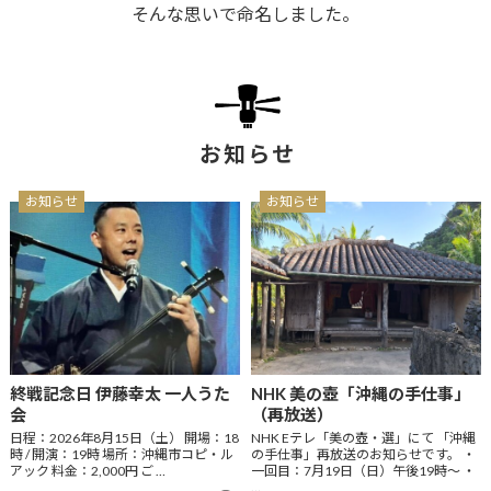
そんな思いで命名しました。
お知らせ
お知らせ
お知らせ
終戦記念日 伊藤幸太 一人うた
NHK 美の壺「沖縄の手仕事」
会
（再放送）
日程：2026年8月15日（土） 開場：18
NHK Eテレ「美の壺・選」にて 「沖縄
時 / 開演：19時 場所：沖縄市コピ・ル
の手仕事」再放送のお知らせです。 ・
アック 料金：2,000円 ご …
一回目：7月19日（日）午後19時～ ・
…