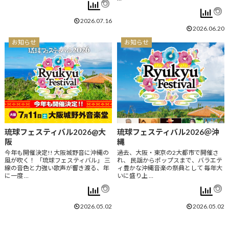
2026.07.16
2026.06.20
お知らせ
お知らせ
琉球フェスティバル2026@大
琉球フェスティバル2026＠沖
阪
縄
今年も開催決定!! 大阪城野音に沖縄の
過去、大阪・東京の2大都市で開催さ
風が吹く！ 「琉球フェスティバル」 三
れ、 民謡からポップスまで、バラエテ
線の音色と力強い歌声が響き渡る、年
ィ豊かな沖縄音楽の祭典として 毎年大
に一度 …
いに盛り上 …
2026.05.02
2026.05.02