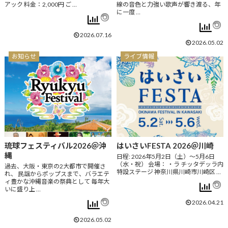
アック 料金：2,000円 ご …
線の音色と力強い歌声が響き渡る、年
に一度 …
2026.07.16
2026.05.02
お知らせ
ライブ情報
琉球フェスティバル2026＠沖
はいさいFESTA 2026＠川崎
縄
日程: 2026年5月2日（土）〜5月6日
（水・祝） 会場： ・ラ チッタデッラ内
過去、大阪・東京の2大都市で開催さ
特設ステージ 神奈川県川崎市川崎区 …
れ、 民謡からポップスまで、バラエテ
ィ豊かな沖縄音楽の祭典として 毎年大
いに盛り上 …
2026.04.21
2026.05.02