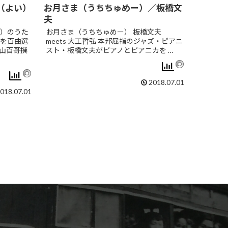
（よい）
お月さま（うちちゅめー）／板橋文
夫
）のうた
お月さま（うちちゅめー） 板橋文夫
を百曲選
meets 大工哲弘 本邦屈指のジャズ・ピアニ
山百哥撰
スト・板橋文夫がピアノとピアニカを …
2018.07.01
018.07.01