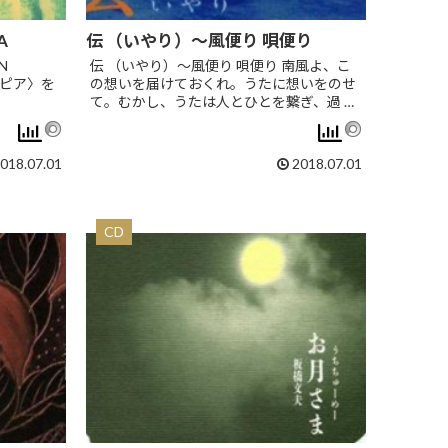
A
伝 （いやり）～風便り 唄便り
N
伝 （いやり）～風便り 唄便り 南風よ、こ
トピア〉を
の想いを届けておくれ。うたに想いをのせ
て。むかし、うたは人とひとを繋ぎ、過 …
018.07.01
2018.07.01
CD