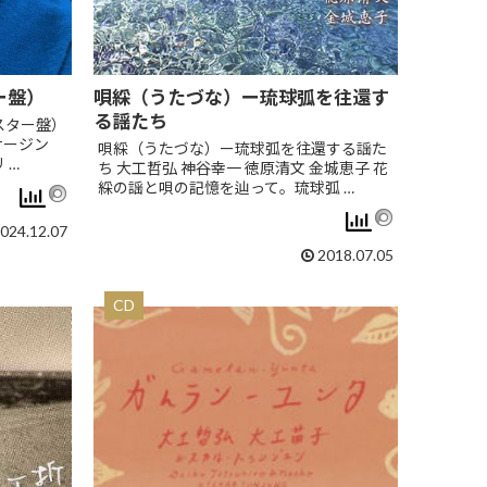
ー盤）
唄綵（うたづな）ー琉球弧を往還す
る謡たち
スター盤）
ナージン
唄綵（うたづな）ー琉球弧を往還する謡た
 …
ち 大工哲弘 神谷幸一 徳原清文 金城恵子 花
綵の謡と唄の記憶を辿って。琉球弧 …
024.12.07
2018.07.05
CD