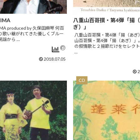
AIMA
八重山百哥撰・第4弾「揚
ぎ）」
IMA produced by 久保田麻琴 何百
り歌い継がれてきた優しくブルー
八重山百哥撰・第4弾「揚（あぎ
民謡から …
山百哥撰・第4弾「揚（あぎ）」
の叙情歌と２揚節だけをセレクト
…
2018.07.05
2
CD