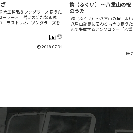
ーざ
誇（ふくい） ～八重山の祝
のうた
ざ 大工哲弘＆ツンダラーズ 島うた
ローラー大工哲弘の新たなる試
誇（ふくい）～八重山の祝（よい
コーラストリオ、ツンダラーズを
八重山諸島に伝わる古今の島うた
んで集成するアンソロジー「八重
…
2018.07.01
2