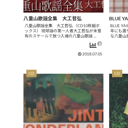
八重山歌謡全集 大工哲弘
BLUE Y
八重山歌謡全集 大工哲弘 （CD10枚組ボ
BLUE YA
ックス） 琉球謡の第一人者大工哲弘が未曾
年にも渡
有のスケールで放つ入魂の八重山歌謡 …
な八重山
2018.07.05
CD
CD