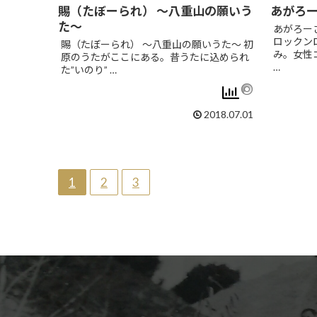
賜（たぼーられ） ～八重山の願いう
あがろ
た～
あがろー
ロックン
賜（たぼーられ） ～八重山の願いうた～ 初
み。女性
原のうたがここにある。昔うたに込められ
…
た”いのり” …
2018.07.01
1
2
3