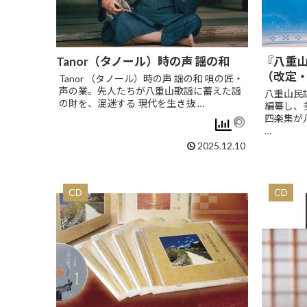
Tanor（タノール）時の声 謡の和
『八重山
（改定
Tanor （タノール）時の声 謡の和 唄の匠・
声の業。先人たちが八重山歌謡に蓄えた謡
八重山民
の財を、混迷する 現代を生き抜 …
編纂し、
四楽集が
…
2025.12.10
CD
CD