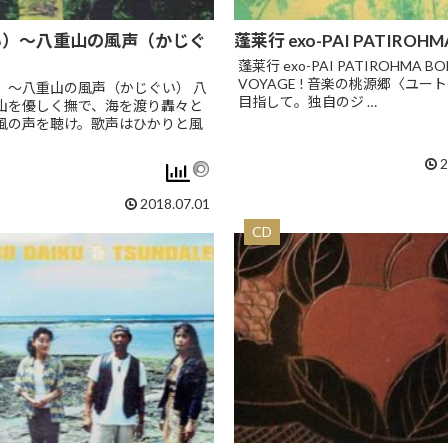
い）～八重山の風声（かじぐ
蓬莱行 exo-PAI PATIROHM
蓬莱行 exo-PAI PATIROHMA BO
VOYAGE ! 音楽の桃源郷〈ユー
）～八重山の風声（かじぐい） 八
目指して。独自のジ …
山を優しく撫で、海を渡り轟々と
風の声を聴け。歌声はひかりと風
2
2018.07.01
CD