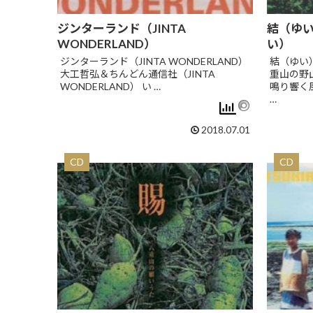
ジンターランド（JINTA
結（ゆ
WONDERLAND）
い）
ジンターランド（JINTA WONDERLAND）
結（ゆい
大工哲弘＆ちんどん通信社（JINTA
重山の野
WONDERLAND） い …
鳴り響く
…
2018.07.01
CD
CD