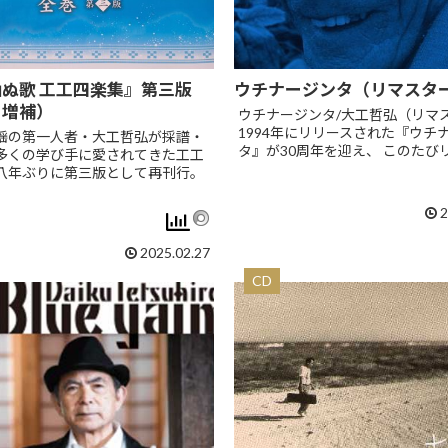
ぬ歌 工工四楽集』第三版
ウチナージンタ（リマスタ
・増補）
ウチナージンタ/大工哲弘（リマ
1994年にリリースされた『ウチ
謡の第一人者・大工哲弘が採譜・
タ』が30周年を迎え、 このたびリ
多くの学び手に愛されてきた工工
八年ぶりに第三版として再刊行。
2
2025.02.27
CD