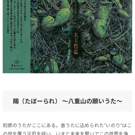
賜（たぼーられ） ～八重山の願いうた～
初原のうたがここにある。昔うたに込められた”いのり”はこ
の世を覆う災厄を祓い、いまと未来を繋いでこの世界を浄