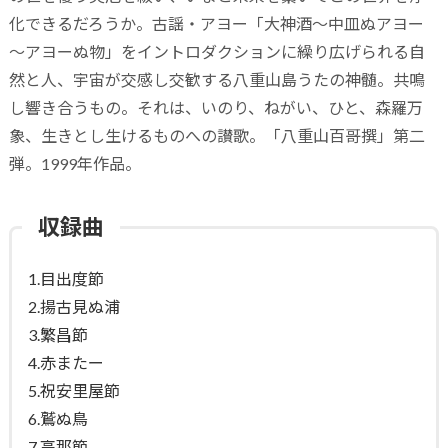
化できるだろうか。古謡・アヨー「大神酒～中皿ぬアヨー
～アヨーぬ物」をイントロダクションに繰り広げられる自
然と人、宇宙が交感し交歓する八重山島うたの神髄。共鳴
し響き合うもの。それは、いのり、ねがい、ひと、森羅万
象、生きとし生けるものへの讃歌。「八重山百哥撰」第二
弾。1999年作品。
収録曲
1.目出度節
2.揚古見ぬ浦
3.繁昌節
4.赤またー
5.祝安里屋節
6.鷲ぬ鳥
7.高那節