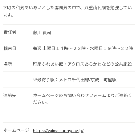
下町の和気あいあいとした雰囲気の中で、八重山民謡を勉強してい
ます。
責任者
藤川 貴司
稽古日
毎週 土曜日１４時～２２時・水曜日１９時～２２時
場所
町屋ふれあい館・アクロスあらかわなどの公共施設
※最寄り駅：メトロ千代田線/京成 町屋駅
連絡先
ホームページのお問い合わせフォームよりご連絡く
ださい。
ホームページ
https://yaima.sunnyday.jp/