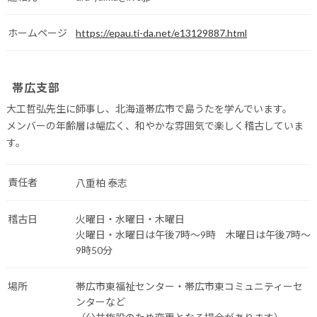
ホームページ
https://epau.ti-da.net/e13129887.html
帯広支部
大工哲弘先生に師事し、北海道帯広市で島うたを学んでいます。
メンバーの年齢層は幅広く、和やかな雰囲気で楽しく稽古していま
す。
責任者
八重柏 泰志
稽古日
火曜日・水曜日・木曜日
火曜日・水曜日は午後7時～9時 木曜日は午後7時～
9時50分
場所
帯広市東福祉センター・帯広市東コミュニティーセ
ンターなど