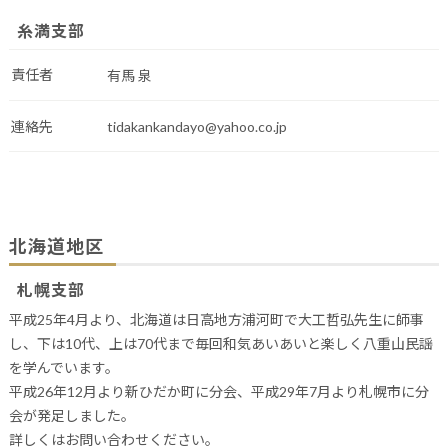
糸満支部
責任者
有馬 泉
連絡先
tidakankandayo@yahoo.co.jp
北海道地区
札幌支部
平成25年4月より、北海道は日高地方浦河町で大工哲弘先生に師事
し、下は10代、上は70代まで毎回和気あいあいと楽しく八重山民謡
を学んでいます。
平成26年12月より新ひだか町に分会、平成29年7月より札幌市に分
会が発足しました。
詳しくはお問い合わせください。