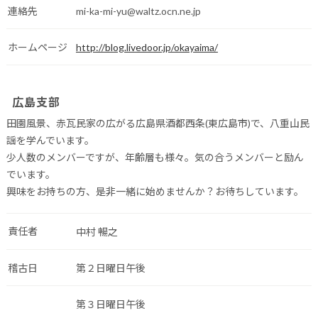
連絡先
mi-ka-mi-yu@waltz.ocn.ne.jp
ホームページ
http://blog.livedoor.jp/okayaima/
広島支部
田園風景、赤瓦民家の広がる広島県酒都西条(東広島市)で、八重山民
謡を学んでいます。
少人数のメンバーですが、年齢層も様々。気の合うメンバーと励ん
でいます。
興味をお持ちの方、是非一緒に始めませんか？お待ちしています。
責任者
中村 暢之
稽古日
第２日曜日午後
第３日曜日午後