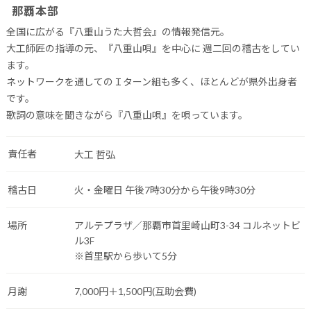
那覇本部
全国に広がる『八重山うた大哲会』の情報発信元。
大工師匠の指導の元、『八重山唄』を中心に 週二回の稽古をしてい
ます。
ネットワークを通してのＩターン組も多く、ほとんどが県外出身者
です。
歌詞の意味を聞きながら『八重山唄』を唄っています。
責任者
大工 哲弘
稽古日
火・金曜日 午後7時30分から午後9時30分
場所
アルテプラザ／那覇市首里崎山町3-34 コルネットビ
ル3F
※首里駅から歩いて5分
月謝
7,000円＋1,500円(互助会費)