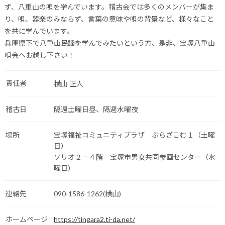
ず、八重山の唄を学んでいます。稽古会では多くのメンバーが集ま
り、唄、器楽のみならず、言葉の意味や唄の背景など、様々なこと
を共に学んでいます。
兵庫県下で八重山民謡を学んでみたいという方、是非、宝塚八重山
唄会へお越し下さい！
責任者
横山 正人
稽古日
隔週土曜日昼、隔週水曜夜
場所
宝塚福祉コミュニティプラザ ぷらざこむ１（土曜
日）
ソリオ２－４階 宝塚市男女共同参画センター（水
曜日）
連絡先
090-1586-1262(横山)
ホームページ
https://tingara2.ti-da.net/