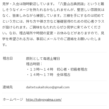
見学・入会は随時歓迎しています。「八重山古典民謡」というと難
しそうなイメージを持たれるかもしれませんが、堅苦しい雰囲気は
なく、皆楽しみながら練習しています。三線を手にするのは初めて
という方には、持ち方や弾き方など基礎習得のための初心者クラス
が設けられます。ご興味をもたれたらぜひ見学に来てみてくださ
い。なお、稽古場所や時間の変更・お休みなどがありますので、見
学を希望される方は、事前にメールでのご連絡をお願いいたしま
す。
稽古日
原則として毎週土曜日
稽古時間：
・１３時～１４時 初心者・初級者稽古
・１４時～１７時 全体稽古
連絡先
daitetsukaitokyo@gmail.com
ホームページ
http://tokyoyaima.com/