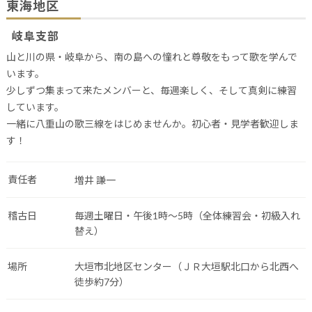
東海地区
岐阜支部
山と川の県・岐阜から、南の島への憧れと尊敬をもって歌を学んで
います。
少しずつ集まって来たメンバーと、毎週楽しく、そして真剣に練習
しています。
一緒に八重山の歌三線をはじめませんか。初心者・見学者歓迎しま
す！
責任者
増井 謙一
稽古日
毎週土曜日・午後1時～5時（全体練習会・初級入れ
替え）
場所
大垣市北地区センター（ＪＲ大垣駅北口から北西へ
徒歩約7分）