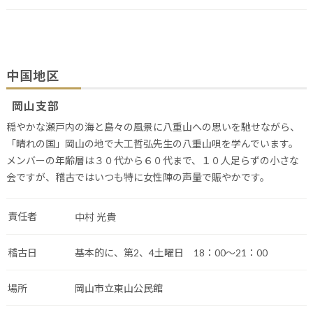
中国地区
岡山支部
穏やかな瀬戸内の海と島々の風景に八重山への思いを馳せながら、
「晴れの国」岡山の地で大工哲弘先生の八重山唄を学んでいます。
メンバーの年齢層は３０代から６０代まで、１０人足らずの小さな
会ですが、稽古ではいつも特に女性陣の声量で賑やかです。
責任者
中村 光貴
稽古日
基本的に、第2、4土曜日 18：00～21：00
場所
岡山市立東山公民館