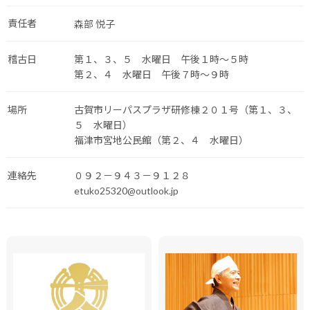
責任者
森部 悦子
稽古日
第１、３、５ 水曜日 午後１時～５時
第２、４ 水曜日 午後７時～９時
場所
古賀市リーパスプラザ研修棟２０１号（第１、３、
５ 水曜日）
福津市宮地公民館（第２、４ 水曜日）
連絡先
０９２－９４３－９１２８
etuko25320@outlook.jp