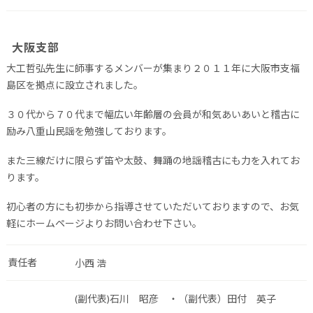
大阪支部
大工哲弘先生に師事するメンバーが集まり２０１１年に大阪市支福
島区を拠点に設立されました。
３０代から７０代まで幅広い年齢層の会員が和気あいあいと稽古に
励み八重山民謡を勉強しております。
また三線だけに限らず笛や太鼓、舞踊の地謡稽古にも力を入れてお
ります。
初心者の方にも初歩から指導させていただいておりますので、お気
軽にホームページよりお問い合わせ下さい。
責任者
小西 浩
(副代表)石川 昭彦 ・（副代表）田付 英子