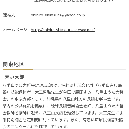
（公共施設のため変更となる場合があります）
連絡先
obihiro_shimauta@yahoo.co.jp
ホームページ
http://obihiro-shimauta.seesaa.net/
関東地区
東京支部
八重山うた大哲会(東京支部)は、沖縄県無形文化財（八重山古典民
謡）技能保持者・大工哲弘先生が全国で展開する「八重山うた大哲
会」の東京支部として、沖縄県の八重山地方の民謡を学ぶ会です。
都内の公共施設を拠点に、琉球民謡音楽協会教師、八重山うた大哲
会教師を講師に迎え、八重山民謡を勉強しています。大工先生によ
る特別稽古も定期的に行っています。また、有志は琉球民謡音楽協
会のコンクールにも挑戦しています。