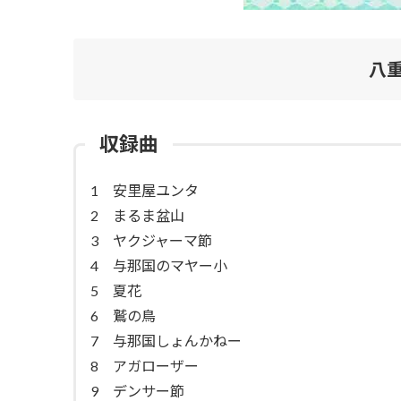
八
収録曲
1 安里屋ユンタ
2 まるま盆山
3 ヤクジャーマ節
4 与那国のマヤー小
5 夏花
6 鷲の鳥
7 与那国しょんかねー
8 アガローザー
9 デンサー節