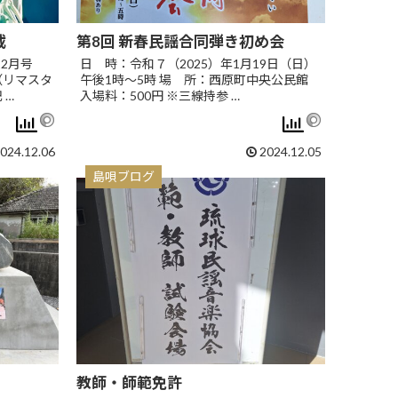
載
第8回 新春民謡合同弾き初め会
12月号
日 時：令和７（2025）年1月19日（日）
（リマスタ
午後1時～5時 場 所：西原町中央公民館
 …
入場料：500円 ※三線持参 …
024.12.06
2024.12.05
島唄ブログ
教師・師範免許