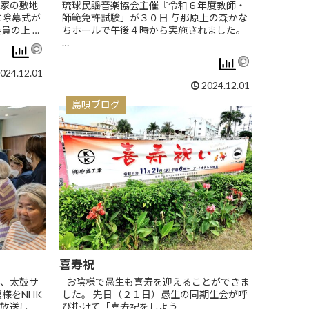
家の敷地
琉球民謡音楽協会主催『令和６年度教師・
に除幕式が
師範免許試験」が３０日 与那原上の森かな
員の上 …
ちホールで午後４時から実施されました。
…
024.12.01
2024.12.01
島唄ブログ
喜寿祝
、太鼓サ
お陰様で愚生も喜寿を迎えることができま
様をNHK
した。 先日（２１日）愚生の同期生会が呼
放送し …
び掛けて「喜寿祝をしよう …