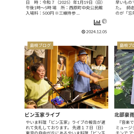
日 時：令和７（2025）年1月19日（日）
早いもの
午後1時～5時 場 所：西原町中央公民館
た。 師
入場料：500円 ※三線持参 …
のが「忘年
2024.12.05
島唄ブログ
島唄ブ
ビン玉家ライブ
北部豪
やいま料理「ビン玉家」ライブの報告が遅
『音楽で
れて失礼しております。 先週１７日（日）
ミュージ
東京の自由が丘にあるやいま料理「ビン玉
チンで ア