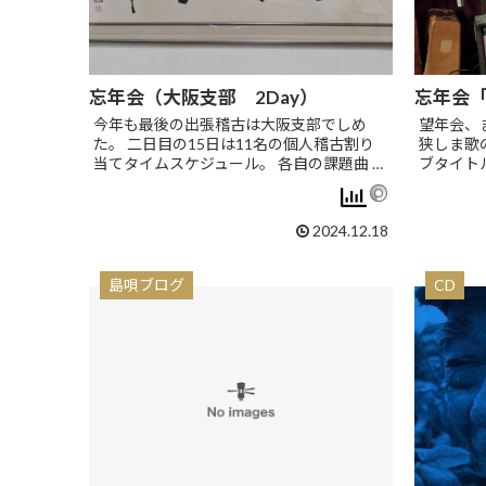
忘年会（大阪支部 2Day）
忘年会
今年も最後の出張稽古は大阪支部でしめ
望年会、
た。 二日目の15日は11名の個人稽古割り
狭しま歌
当てタイムスケジュール。 各自の課題曲 …
ブタイト
2024.12.18
島唄ブログ
CD