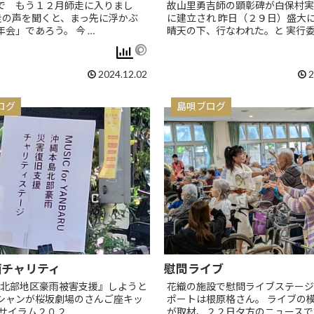
で もう１２月師走に入りまし
故山里勇吉師の顕彰碑が白保村実
走の声を聞くと、まっ先に浮かぶ
に建立され 昨日（２９日）盛大
会」であろう。 今 …
晴天の下、行なわれた。と 実行委
2024.12.02
2
ログ
島唄ブログ
雨チャリティ
慰問ライブ
北部地区豪雨被害支援』しようと
花織の施設で慰問ライブステージ
シャンが桜坂劇場のさんご座キッ
ポートは根原格さん。 ライブの模
サイラム２０２ …
が取材、２２日夕方のニュースで