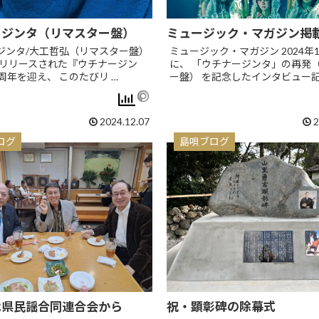
ージンタ（リマスター盤）
ミュージック・マガジン掲
ジンタ/大工哲弘（リマスター盤）
ミュージック・マガジン 2024年
年にリリースされた『ウチナージン
に、 「ウチナージンタ」の再発
周年を迎え、 このたびリ …
ー盤） を記念したインタビュー記
2024.12.07
2
ログ
島唄ブログ
は県民謡合同連合会から
祝・顕彰碑の除幕式