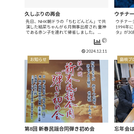
久しぶりの再会
ウチナ
先日、NHK朝ドラの「ちむどんどん」で共
ウチナー
演した結菜ちゃんが６月無事出産され 童神
1994
である赤ン子を連れて帰省しました。 …
タ』が30
2024.12.11
お知らせ
島唄ブ
第8回 新春民謡合同弾き初め会
忘年会