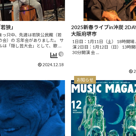
「若狭」
2025新春ライブin沖炭 2DAYs
大阪府堺市
まっ只中、先週は若狭公民館（若
の会）の 忘年会がありました。 サ
1日目：1月11日（土） 18時開場 /
ルは「隠し芸大会」として、歌 …
演 2日目：1月12日（日） 13時開場
30分開演 会 …
2024.12.18
2
お知らせ