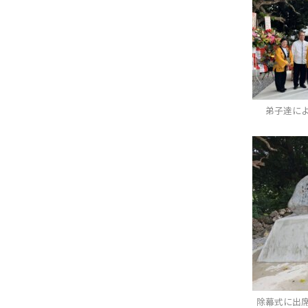
弟子達に
除幕式に出