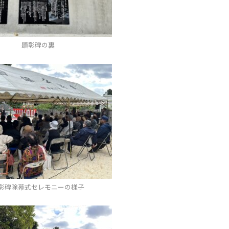
顕彰碑の裏
彰碑除幕式セレモニーの様子