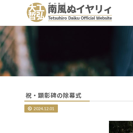
祝・顕彰碑の除幕式
2024.12.01