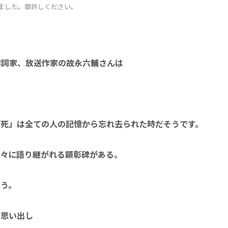
ました。御許しください。
作詞家、放送作家
の故永六輔さんは
「死」は全ての人の記憶から忘れ去られた時だそうです。
人々に語り継がれる顕彰碑がある。
ょう。
）思い出し