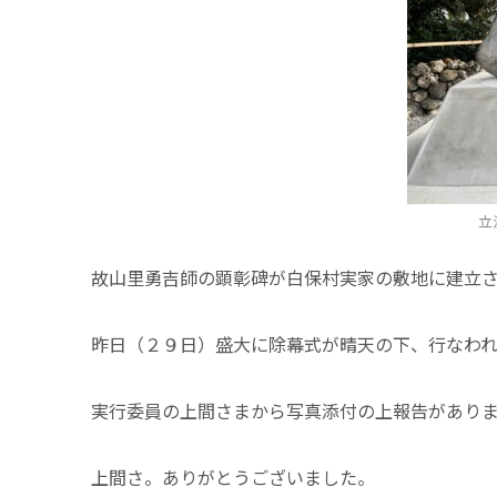
立
故山里勇吉師の顕彰碑が白保村実家の敷地に建立
昨日（２９日）盛大に除幕式が晴天の下、行なわ
実行委員の上間さまから写真添付の上報告があり
上間さ。ありがとうございました。