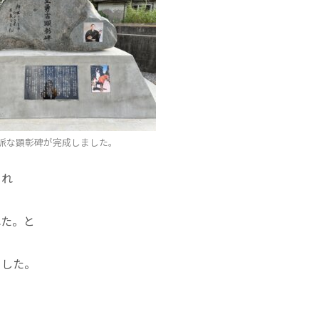
派な顕彰碑が完成しました。
され
れた。と
ました。