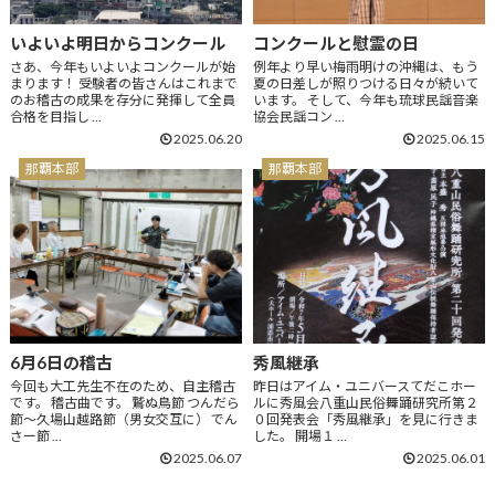
いよいよ明日からコンクール
コンクールと慰霊の日
さあ、今年もいよいよコンクールが始
例年より早い梅雨明けの沖縄は、もう
まります！ 受験者の皆さんはこれまで
夏の日差しが照りつける日々が続いて
のお稽古の成果を存分に発揮して全員
います。 そして、今年も琉球民謡音楽
合格を目指し …
協会民謡コン …
2025.06.20
2025.06.15
那覇本部
那覇本部
6月6日の稽古
秀風継承
今回も大工先生不在のため、自主稽古
昨日はアイム・ユニバースてだこホー
です。 稽古曲です。 鷲ぬ鳥節 つんだら
ルに秀風会八重山民俗舞踊研究所第２
節〜久場山越路節（男女交互に） でん
０回発表会「秀風継承」を見に行きま
さー節 …
した。 開場１ …
2025.06.07
2025.06.01