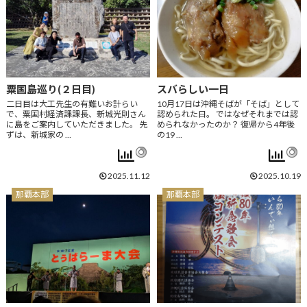
粟国島巡り(２日目)
スバらしい一日
二日目は大工先生の有難いお計らい
10月17日は沖縄そばが「そば」として
で、粟国村経済課課長、新城光則さん
認められた日。 ではなぜそれまでは認
に島をご案内していただきました。 先
められなかったのか？ 復帰から4年後
ずは、新城家の …
の19 …
2025.11.12
2025.10.19
那覇本部
那覇本部