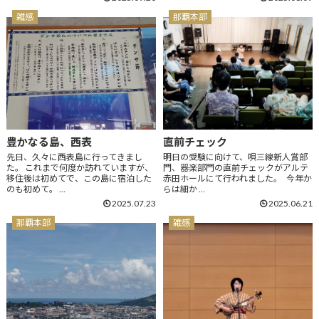
雑感
那覇本部
豊かなる島、西表
直前チェック
先日、久々に西表島に行ってきまし
明日の受験に向けて、唄三線新人賞部
た。 これまで何度か訪れていますが、
門、器楽部門の直前チェックがアルテ
移住後は初めてで、この島に宿泊した
赤田ホールにて行われました。 今年か
のも初めて。 …
らは細か …
2025.07.23
2025.06.21
那覇本部
雑感