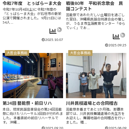
令和7年度 とぅばらーま大会
戦後80年 平和祈念歌会 民
謡コンテスト
令和7年10月4日(土)に令和7年度の
「とぅばらーま大会」が石垣市の新栄
芸能祭であわただしい土曜日を過ごし
公演で開催されました。 9月21日には
た翌日、沖縄県民謡合同連合会の催し
54人 …
が、 うるま市生涯教育センター「ゆら
てぃく」でお …
2025.10.07
2025.09.25
大哲会事務局
大哲会事務局
第24回 藝能祭・前日リハ
川井民枝道場との合同稽古
本日、琉球民謡音楽協会の第24回芸能
芸能祭本番まであと1か月強。 那覇本
祭に向けたリハーサル3回目が行われま
部では、川井民枝舞踊道場の先生方を
した。 本番直前の前日リハーサルで
お迎えし、舞踊地謡の合同稽古を行い
す。 沖縄 …
ました。 稽 …
2025.09.20
2025.08.09