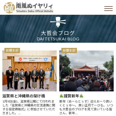
大哲会ブログ
DAITETSUKAI BLOG
那覇本部
那覇本部
滋賀県と沖縄県の架け橋
謹賀新年
1月9日(金)、滋賀県公館にて行われま
新年（あーらとぅす）迎えおーり良い
した「滋賀県と沖縄県の交流連携に関
くとぅゆ〜。 良い正月でーびる。 いつ
する協定締結式」に参加させていただ
も大哲会のブログを見て頂いている皆
きました。 …
さん、新年 …