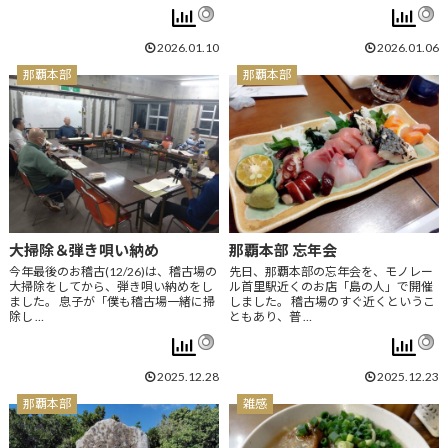
2026.01.10
2026.01.06
那覇本部
那覇本部
大掃除＆弾き唄い納め
那覇本部 忘年会
今年最後のお稽古(12/26)は、稽古場の
先日、那覇本部の忘年会を、モノレー
大掃除をしてから、弾き唄い納めをし
ル首里駅近くのお店「島の人」で開催
ました。 息子が「僕も稽古場一緒に掃
しました。 稽古場のすぐ近くというこ
除し …
ともあり、普 …
2025.12.28
2025.12.23
那覇本部
雑感