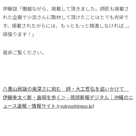
伊藤談「僭越ながら、掲載して頂きました。師匠も掲載さ
れた企画で小浜さんに取材して頂けたことはとても光栄で
す。掲載されたからには、もっともっと精進しなければ…。
頑張ります！」
是非ご覧ください。
八重山民謡の奥深さに挑む 師・大工哲弘を追いかけて
伊藤幸太＜新・島唄を歩く＞ – 琉球新報デジタル｜沖縄のニ
ュース速報・情報サイト (ryukyushimpo.jp)