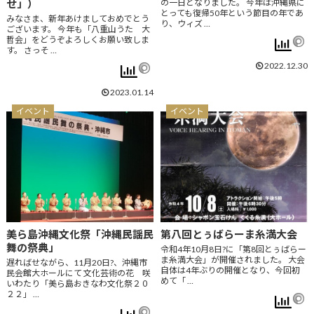
せ」）
の一日となりました。 今年は沖縄県に
とっても復帰50年という節目の年であ
みなさま、新年あけましておめでとう
り、ウィズ …
ございます。 今年も「八重山うた 大
哲会」をどうぞよろしくお願い致しま
す。 さっそ …
2022.12.30
2023.01.14
イベント
イベント
美ら島沖縄文化祭「沖縄民謡民
第八回とぅばらーま糸満大会
舞の祭典」
令和4年10月8日?に「第8回とぅばらー
ま糸満大会」が開催されました。 大会
遅ればせながら、11月20日?、沖縄市
自体は4年ぶりの開催となり、今回初
民会館大ホールにて 文化芸術の花 咲
めて「 …
いわたり「美ら島おきなわ文化祭２０
２２」 …