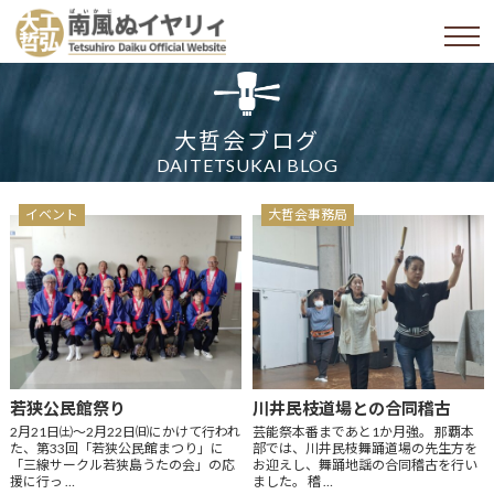
大哲会ブログ
DAITETSUKAI BLOG
イベント
大哲会事務局
若狭公民館祭り
川井民枝道場との合同稽古
2月21日㈯～2月22日㈰にかけて行われ
芸能祭本番まであと1か月強。 那覇本
た、第33回「若狭公民館まつり」に
部では、川井民枝舞踊道場の先生方を
「三線サークル若狭島うたの会」の応
お迎えし、舞踊地謡の合同稽古を行い
援に行っ …
ました。 稽 …