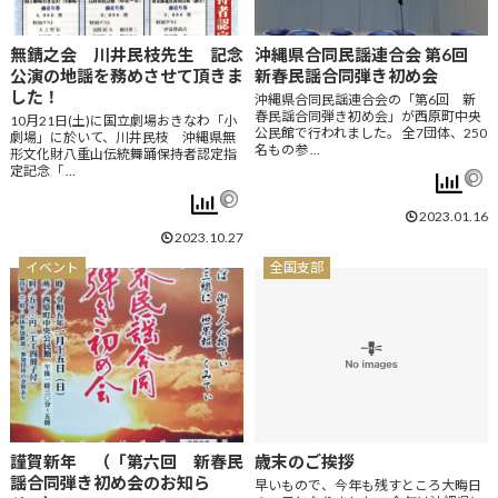
無錆之会 川井民枝先生 記念
沖縄県合同民謡連合会 第6回
公演の地謡を務めさせて頂きま
新春民謡合同弾き初め会
した！
沖縄県合同民謡連合会の「第6回 新
春民謡合同弾き初め会」が西原町中央
10月21日(土)に国立劇場おきなわ「小
公民館で行われました。 全7団体、250
劇場」に於いて、川井民枝 沖縄県無
名もの参 …
形文化財八重山伝統舞踊保持者認定指
定記念「 …
2023.01.16
2023.10.27
イベント
全国支部
謹賀新年 （「第六回 新春民
歳末のご挨拶
謡合同弾き初め会のお知ら
早いもので、今年も残すところ大晦日