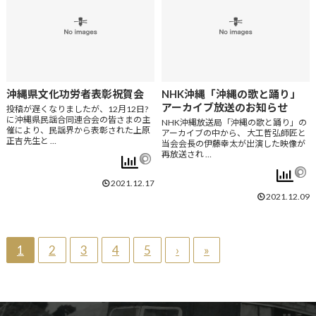
沖縄県文化功労者表彰祝賀会
NHK沖縄「沖縄の歌と踊り」
アーカイブ放送のお知らせ
投稿が遅くなりましたが、12月12日?
に沖縄県民謡合同連合会の皆さまの主
NHK沖縄放送局「沖縄の歌と踊り」の
催により、民謡界から表彰された上原
アーカイブの中から、 大工哲弘師匠と
正吉先生と …
当会会長の伊藤幸太が出演した映像が
再放送され …
2021.12.17
2021.12.09
1
2
3
4
5
›
»