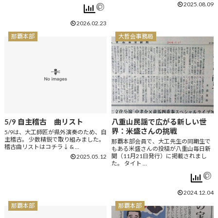
2025.08.09
2026.02.23
那覇本部
大哲会事務局
5/9 自主稽古 曲リスト
八重山民謡で広がる新しい世
界：米盛さんの挑戦
5/9は、大工師匠が県外演奏のため、自
主稽古。 少数精鋭で取り組みました。
那覇本部会員で、大工先生の同期生で
稽古曲リストはコチラ↓ & …
もある米盛さんの投稿が八重山毎日新
聞（11月21日発行）に掲載されまし
2025.05.12
た。 タイト …
2024.12.04
那覇本部
那覇本部