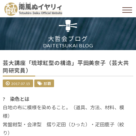
大哲会ブログ
DAITETSUKAI BLOG
芸大講座「琉球紅型の構造」平田美奈子（芸大共
同研究員）
2017.07.15
那覇
? 染色とは
白地の布に模様を染めること。（道具、方法、材料、模
様）
常盤紺型・会津型 摺り疋田（ひった）・疋田鹿子（絞
り）