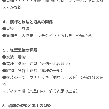
●筒描き・・・・糊袋 躍動的な線 フリーハンドによる
大らかな線
４、模様と技法と道具の関係
●型染 衣装
●筒描き 大物布 ウチクイ（ふろしき）や舞台幕
５、紅型型染の種類
●衣装 着物
●裏地 染物 紅型（大柄～小紋まで）
●織物 読谷山花織（裏地の一部）
●衣装の一部 ウチャッキ（袖なしベスト）の縁部分の裂
地
スディナの紐（八重山の二部式衣服の上着）
6、琉球の型染と本土の型染