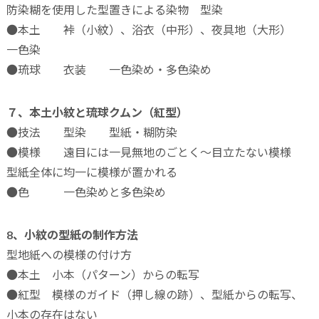
防染糊を使用した型置きによる染物 型染
●本土 裃（小紋）、浴衣（中形）、夜具地（大形）
一色染
●琉球 衣装 一色染め・多色染め
７、本土小紋と琉球クムン（紅型）
●技法 型染 型紙・糊防染
●模様 遠目には一見無地のごとく～目立たない模様
型紙全体に均一に模様が置かれる
●色 一色染めと多色染め
8、小紋の型紙の制作方法
型地紙への模様の付け方
●本土 小本（パターン）からの転写
●紅型 模様のガイド（押し線の跡）、型紙からの転写、
小本の存在はない