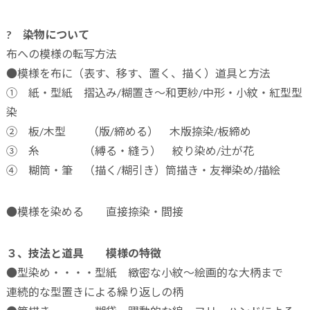
? 染物について
布への模様の転写方法
●模様を布に（表す、移す、置く、描く）道具と方法
① 紙・型紙 摺込み/糊置き～和更紗/中形・小紋・紅型型
染
② 板/木型 （版/締める） 木版捺染/板締め
③ 糸 （縛る・縫う） 絞り染め/辻が花
④ 糊筒・筆 （描く/糊引き）筒描き・友禅染め/描絵
●模様を染める 直接捺染・間接
３、技法と道具 模様の特徴
●型染め・・・・型紙 緻密な小紋～絵画的な大柄まで
連続的な型置きによる繰り返しの柄