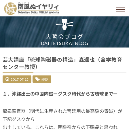
大哲会ブログ
DAITETSUKAI BLOG
芸大講座「琉球陶磁器の構造」森達也（全学教育
センター教授）
2017.07.15
那覇
１．沖縄出土の中国陶磁ーグスク時代から古琉球までー
龍泉窯官器（明代に生産された宮廷用の最高級の青磁）が
下記グスクから
出土している。これらは、明皇帝からの下賜品と思われ