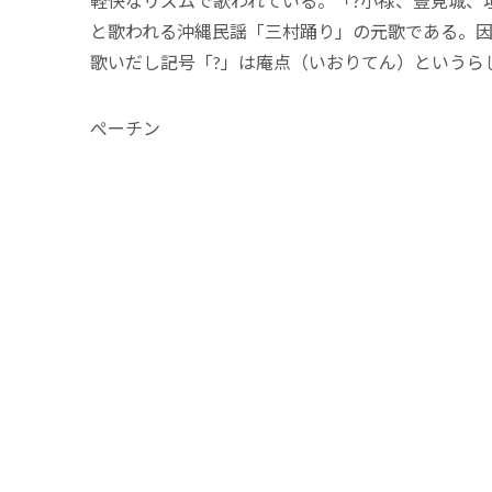
軽快なリズムで歌われている。「?小禄、豊見城、
と歌われる沖縄民謡「三村踊り」の元歌である。
歌いだし記号「?」は庵点（いおりてん）というら
ぺーチン