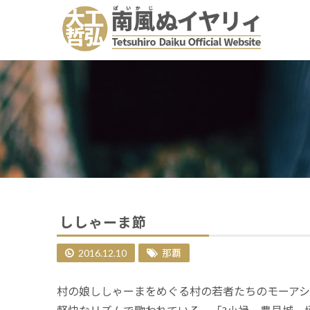
ししゃーま節
2016.12.10
那覇
村の娘ししゃーまをめぐる村の若者たちのモーア