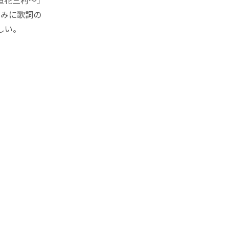
垣花三村～」
因みに歌詞の
しい。