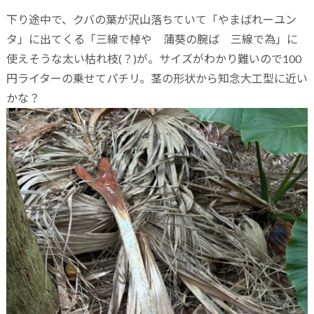
下り途中で、クバの葉が沢山落ちていて「やまばれーユン
タ」に出てくる「三線で棹や 蒲葵の腕ば 三線で為」に
使えそうな太い枯れ枝(？)が。サイズがわかり難いので100
円ライターの乗せてパチリ。茎の形状から知念大工型に近い
かな？