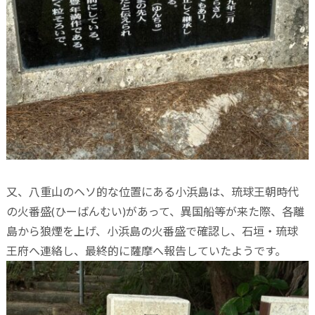
又、八重山のヘソ的な位置にある小浜島は、琉球王朝時代
の火番盛(ひーばんむい)があって、異国船等が来た際、各離
島から狼煙を上げ、小浜島の火番盛で確認し、石垣・琉球
王府へ連絡し、最終的に薩摩へ報告していたようです。