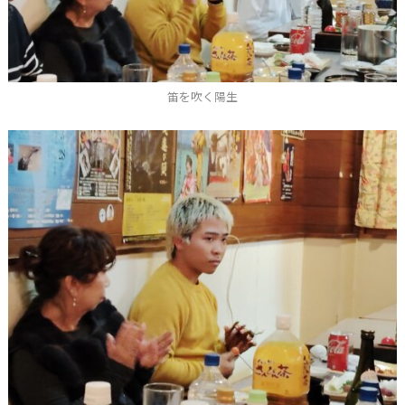
笛を吹く陽生