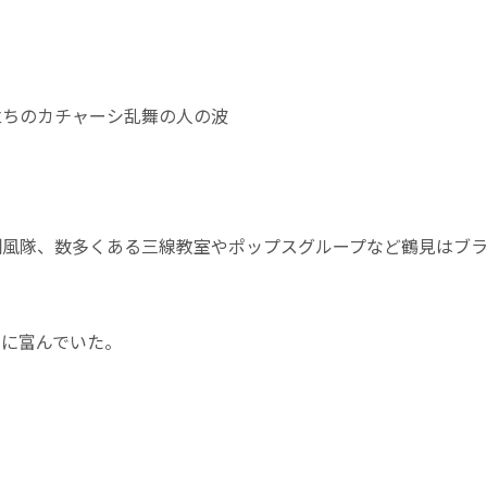
立ちのカチャーシ乱舞の人の波
潮風隊、数多くある三線教室やポップスグループなど鶴見はブ
ィに富んでいた。