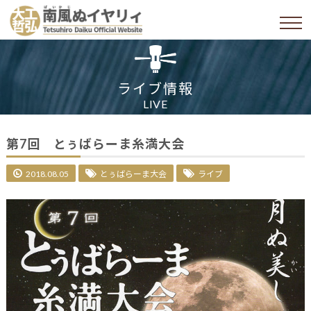
ライブ情報
LIVE
第7回 とぅばらーま糸満大会
2018.08.05
とぅばらーま大会
ライブ