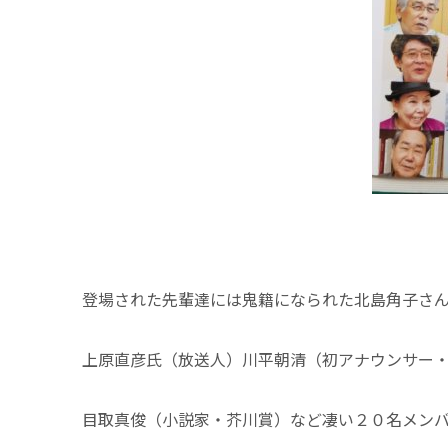
登場された先輩達には鬼籍になられた北島角子さ
上原直彦氏（放送人）川平朝清（初アナウンサー
目取真俊（小説家・芥川賞）など凄い２０名メン