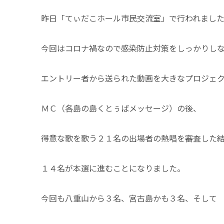
昨日「てぃだこホール市民交流室」で行われまし
今回はコロナ禍なので感染防止対策をしっかりし
エントリー者から送られた動画を大きなプロジェ
ＭＣ（各島の島くとぅばメッセージ）の後、
得意な歌を歌う２１名の出場者の熱唱を審査した
１４名が本選に進むことになりました。
今回も八重山から３名、宮古島かも３名、そして