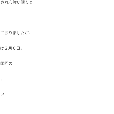
場され心強い限りと
しておりましたが、
選は２月６日。
は師匠の
ら、
さい