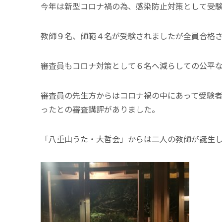
今年は新型コロナ禍の為、感染防止対策として受
教師９名、師範４名が受験されましたが全員合格
審査員もコロナ対策として６名へ減らしての公平
審査員の先生方からはコロナ禍の中にあって受験
ったとの審査講評がありました。
「八重山うた・大哲会」からは二人の教師が誕生