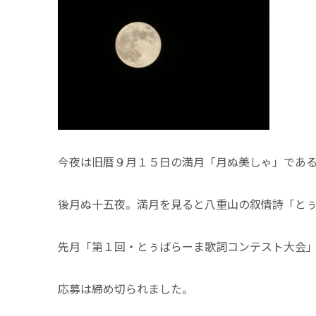
今夜は旧暦９月１５日の満月「月ぬ美しゃ」であ
後月ぬ十五夜。満月を見ると八重山の叙情詩「と
先月「第１回・とぅばらーま歌詞コンテスト大会
応募は締め切られました。