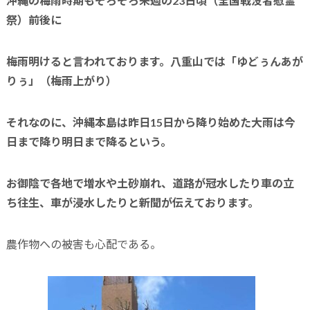
沖縄の梅雨時期もそろそろ来週の
23
日頃（全国戦没者慰霊
祭）前後に
梅雨明けると言われております。八重山では「ゆどぅんあが
りぅ」（梅雨上がり）
それなのに、沖縄本島は昨日
15
日から降り始めた大雨は今
日まで
降り明日まで降るという。
お御陰で各地で増水や土砂崩れ、道路が冠水したり車の立
ち往生、車が浸水したりと新聞が伝えております。
農作物への被害も心配である。