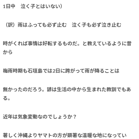
1
日中 泣く子とはいない）
（訳）雨はふっても必ず止む 泣く子も必ず泣き止む
時がくれば事情は好転するものだ。と教えているように昔
から
梅雨時期も石垣島では
2
日に跨がって雨が降ることは
無かったのだろう。諺は生活の中から生まれた教訓でもあ
る。
近年は気象変動なのでしょうか？
著しく沖縄よりヤマトの方が顕著な温暖な地になってい