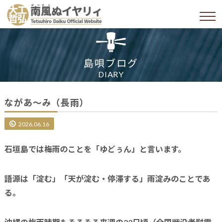
島唄ブログ
DIARY
ながあ～み（長雨）
2026.06.16
石垣島では梅雨のことを「ゆどぅん」と言います。
語源は「淀む」「天が淀む・停滞する」雨淀みのことであ
る。