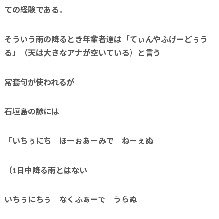
ての経験である。
そういう雨の降るとき年輩者達は「てぃんやふげーどぅう
る」（天は大きなアナが空いている）と言う
常套句が使われるが
石垣島の諺には
「いちぅにち ほーぉあーみで ねーぇぬ
（
1
日中降る雨とはない
いちぅにちぅ なくふぁーで うらぬ