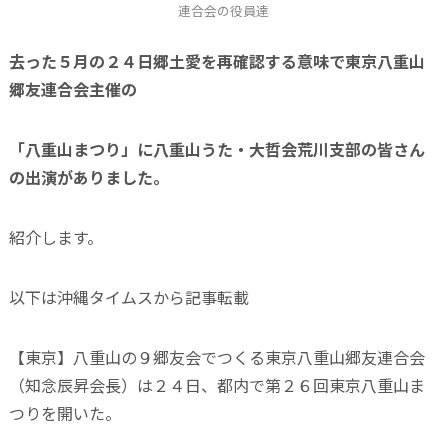
連合会の役員達
去った５月の２４日郷土愛を再確認する意味で
東京八重山
郷友連合会主催の
「八重山まつり」に八重山うた・大哲会荒川支部の皆さん
の出演がありました。
紹介します。
以下は沖縄タイムスから記事転載
【東京】八重山の９郷友会でつくる東京八重山郷友連合会
（知念辰昇会長）は２４日、都内で第２６回東京八重山ま
つりを開いた。