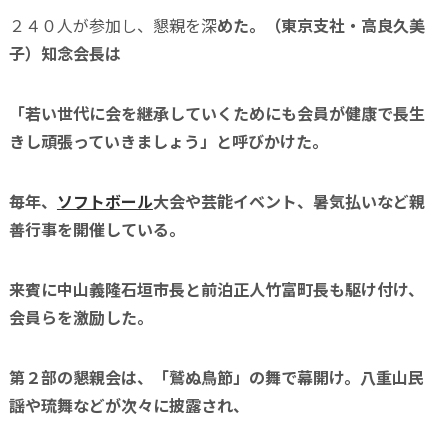
２４０人が参加し、懇親を深
めた。（東京支社・高良久美
子）
知念会長は
「若い世代に会を継承していくためにも会員が健康で長生
きし頑張っていきましょう」と呼びかけた。
毎年、
ソフトボール
大会や芸能イベント、暑気払いなど親
善行事を開催している。
来賓に中山義隆石垣市長と前泊正人竹富町長も駆け付け、
会員らを激励した。
第２部の懇親会は、「鷲ぬ鳥節」の舞で幕開け。八重山民
謡や琉舞などが次々に披露され、