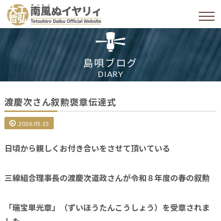
島唄ブログ
DIARY
渡慶次さん叙勲褒章伝達式
2026.05.15
日頃から親しくお付き合いをさせて頂いている
三線組合理事長の渡慶次道政さんが令和８年度の春の叙勲
「瑞宝単光章」（ずいほうたんこうしょう）を受章されま