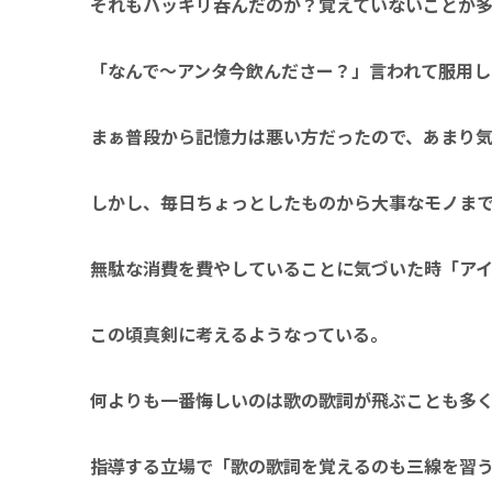
それもハッキリ吞んだのか？覚えていないことが
「なんで～アンタ今飲んださー？」言われて服用
まぁ普段から記憶力は悪い方だったので、あまり
しかし、毎日ちょっとしたものから大事なモノま
無駄な消費を費やしていることに気づいた時「ア
この頃真剣に考えるようなっている。
何よりも一番悔しいのは歌の歌詞が飛ぶことも多
指導する立場で「歌の歌詞を覚えるのも三線を習