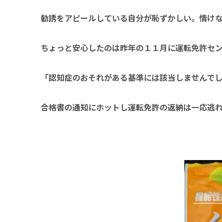
勧誘をアピールしている自分が恥ずかしい。情け
ちょっと安心したのは昨年の１１月に運転免許セ
「認知症のおそれがある基準には該当しませんで
合格書の通知にホットし運転免許の返納は
一応逃