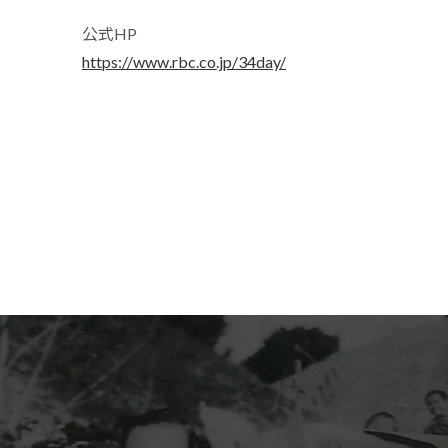
公式HP
https://www.rbc.co.jp/34day/