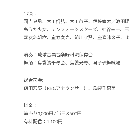
出演：
國吉真勇、大工哲弘、大工苗子、伊藤幸太／池田
島うた少女、テンフォーシスターズ、神谷幸一、
喜友名朝樹、宜寿次光、前川守賢、座喜味米子、
演奏：琉球古典音楽野村流保存会
舞踊：島袋流千尋会、島袋光尋、君子琉舞練場
総合司会:
鎌田宏夢（RBCアナウンサー）、島袋千恵美
料金：
前売り3,000円 / 当日3,500円
有料配信：1,100円