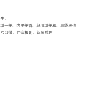
陽生、
玉城一美、内里美香、與那城美和、島袋辰也
よなは徹、仲宗根創、新垣成世