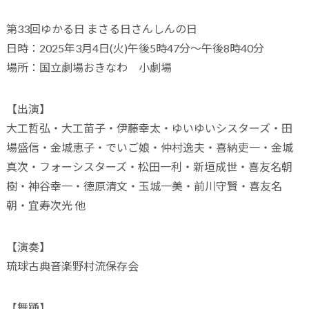
第33回ゆかる日 まさる日さんしんの日
日時：2025年3月4日(火)午後5時47分～午後8時40分
場所：国立劇場おきなわ 小劇場
【出演】
大工哲弘・大工苗子・伊藤幸太・ゆいゆいシスターズ・田
場盛信・金城恵子・でいご娘・仲村逸夫・喜納吏一・金城
真次・フォーシスターズ・松田一利・新垣成世・喜友名朝
樹・神谷幸一・徳原清文・玉城一美・前川守賢・喜友名
朝・宜寿次光 他
【演奏】
琉球古典音楽野村流保存会
【舞踊】