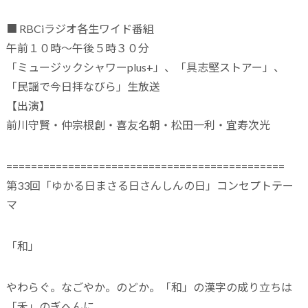
■ RBCiラジオ各生ワイド番組
午前１０時～午後５時３０分
「ミュージックシャワーplus+」、「具志堅ストアー」、
「民謡で今日拝なびら」生放送
【出演】
前川守賢・仲宗根創・喜友名朝・松田一利・宜寿次光
=============================================
第33回「ゆかる日まさる日さんしんの日」コンセプトテー
マ
「和」
やわらぐ。なごやか。のどか。「和」の漢字の成り立ちは
「禾」のぎへんに