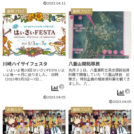
2023.04.11
島唄ブログ
島唄ブログ
川崎ハイサイフェスタ
八重山開拓移民
いよいよ第20回 はいさいFESTA いよ
先月３１日、八重瀬町立具志頭民俗資
いよ後一ヶ月に迫りました。 日時
料館で開催していた「八重山移民 出
（2023年5月3日～7日 …
稼ぎ」 特別企画の報告資料展を観てき
ました。 八 …
2023.04.05
2023.04.05
お知らせ
島唄ブログ