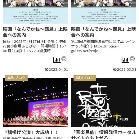
映画「なんでかね～鶴見」上映
映画「なんでかね～鶴見」上映
会への案内
会への案内
日時：2023年4月17日(月) 会場：沖縄
第15回沖縄国際映画祭出品作品 ライン
市民小劇場あしびなー 開場時間｜18：
ナップ紹介↓ https://motion-
00 舞台挨拶｜18：30 開演時 …
gallery.net/proje …
2023.04.01
2023.03.31
島唄ブログ
島唄ブログ
『旗揚げ公演』大成功！！
「音楽民族」情報発信ポータル
サイト立ち上がる。
県民謡合同連合会主催の「旗揚げ公