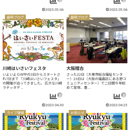
2023.05.06
2023.05.06
島唄ブログ
島唄ブログ
川崎はいさいフェスタ
大阪稽古
いよいよＧＷ中の3日からスタートさ
さった22日（大東市総合福祉センタ
れ7日まで 「川崎はいさいフェスタ」
ー）23日は（大阪の福島区にある野コ
の開催が迫ってきました。 広大な川崎
ミュニティセンター）で二日間今年初
ラチッタデ …
めて宝塚、豊 …
2023.04.30
2023.04.25
ライブ情報
お知らせ