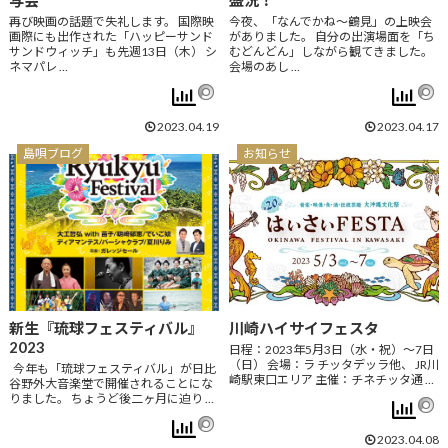
再び映画の話題で失礼します。 国際映
今夜、「なんでかね～鶴見」の上映会
画際にも出作された「ハッピーサンド
がありました。 自分の出演場面を「ち
サンドウィッチ」も先週13日（木） シ
むどんどん」しながら観てきました。
ネマパレ …
会場のあし …
2023.04.19
2023.04.17
島唄ブログ
お知らせ
新生『琉球フェスティバル』
川崎ハイサイフェスタ
2023
日程：2023年5月3日（水・祝）～7日
（日） 会場：ラ チッタデッラ他、 JR川
今年も「琉球フェスティバル」が日比
崎駅東口エリア 主催：チネチッタ通 …
谷野外大音楽堂で開催されることにな
りました。 ちょうど後二ヶ月に迫り …
2023.04.08