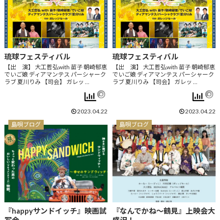
琉球フェスティバル
琉球フェスティバル
【出 演】 大工哲弘with 苗子 朝崎郁恵
【出 演】 大工哲弘with 苗子 朝崎郁恵
でいご娘 ディアマンテス パーシャーク
でいご娘 ディアマンテス パーシャーク
ラブ 夏川りみ 【司会】 ガレッ …
ラブ 夏川りみ 【司会】 ガレッ …
2023.04.22
2023.04.22
島唄ブログ
島唄ブログ
『happyサンドイッチ』映画試
『なんでかね～鶴見』上映会大
写会
盛況！