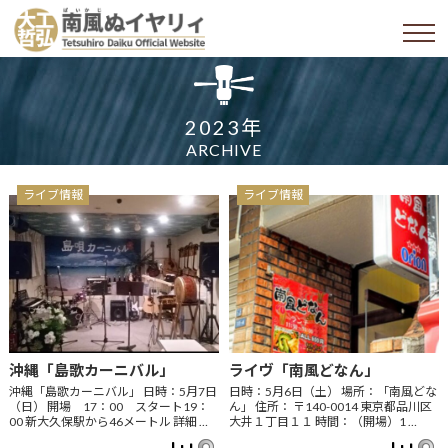
2023年
ARCHIVE
ライブ情報
ライブ情報
沖縄「島歌カーニバル」
ライヴ「南風どなん」
沖縄「島歌カーニバル」 日時：5月7日
日時：5月6日（土） 場所：「南風どな
（日） 開場 17：00 スタート19：
ん」 住所： 〒140-0014 東京都品川区
00 新大久保駅から46メートル 詳細 …
大井１丁目１１ 時間：（開場）1 …