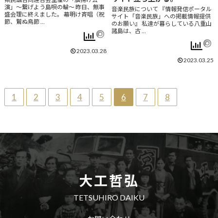
演」～繋げよう島唄の輪～ 昨日、無事
音楽民族について 『情報発信ポータル
盛会理に終えました。 幕明け斉唱（祝
サイト「音楽民族」への掲載情報提供
節、鷲ぬ鳥節 …
のお願い』 私達が暮らしている八重山
諸島は、古 …
2023.03.28
2023.03.25
1
2
3
4
5
6
7
8
大工哲弘
TETSUHIRO DAIKU