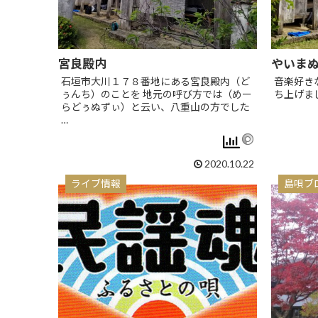
宮良殿内
やいま
石垣市大川１７８番地にある宮良殿内（ど
音楽好き
ぅんち）のことを 地元の呼び方では（めー
ち上げま
らどぅぬずぃ）と云い、八重山の方でした
…
2020.10.22
ライブ情報
島唄ブ