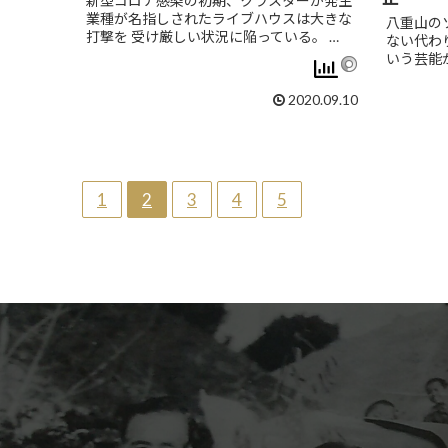
新型コロナ感染の初期、クラスターが発生
業種が名指しされたライブハウスは大きな
八重山の
打撃を 受け厳しい状況に陥っている。 …
ない代わ
いう芸能
2020.09.10
1
2
3
4
5