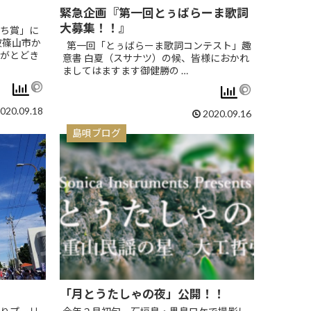
緊急企画『第一回とぅばらーま歌詞
大募集！！』
ち賞」に
波篠山市か
第一回「とぅばらーま歌詞コンテスト」趣
がとどき
意書 白夏（スサナツ）の候、皆様におかれ
ましてはますます御健勝の …
020.09.18
2020.09.16
島唄ブログ
「月とうたしゃの夜」公開！！