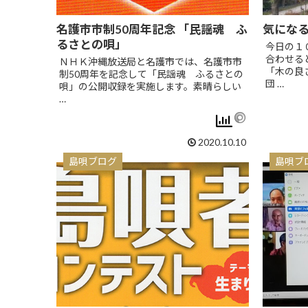
名護市市制50周年記念 「民謡魂 ふ
気にな
るさとの唄」
今日の１
合わせる
ＮＨＫ沖縄放送局と名護市では、名護市市
「木の良
制50周年を記念して「民謡魂 ふるさとの
団 …
唄」の公開収録を実施します。素晴らしい
…
2020.10.10
島唄ブログ
島唄ブ