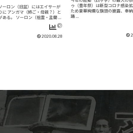
今年の故郷（四ヶ字）の最大の祭
ゥ（豊年祭）は新型コロナ感染拡
ソーロン（旧盆）にはエイサーが
ため豪華絢爛な旗頭の披露、奉納
りに アンガマ（姉ご・母親？）と
踊 …
がある。 ソーロン（祖霊・盂蘭 …
2
2020.08.28