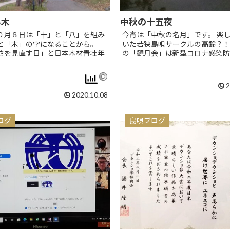
る木
中秋の十五夜
０月８日は「十」と「八」を組み
今宵は「中秋の名月」です。 楽
と「木」の字になることから。
いた若狭島唄サークルの高齢？！
さを見直す日」と日本木材青壮年
の「観月会」は新型コロナ感染防
2
2020.10.08
ログ
島唄ブログ