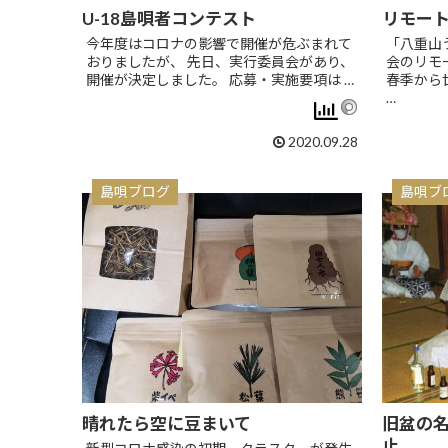
U-18島唄者コンテスト
リモー
今年度はコロナの影響で開催が危ぶまれて
「八重山
おりましたが、 先日、実行委員会があり、
会のリモ
開催が決定しました。 応募・実施要項は …
春季から
…
2020.09.28
島唄ブログ
島唄ブ
晴れたら空に豆まいて
旧盆の
止