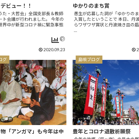
トデビュー！！
ゆかりのまち賞
うた・大哲会」全国支部長＆教師
愚生が応募した詞が「ゆかりのま
ート会議が行われました。 今年の
入賞したということで 本日、丹
世界中が新型コロナ禍に緊急事態
らワザワザ賞状と丹波焼き皿の盾
…
2020.09.23
2
ログ
島唄ブログ
名物「アンガマ」も今年は中
豊年とコロナ退散祈願祭