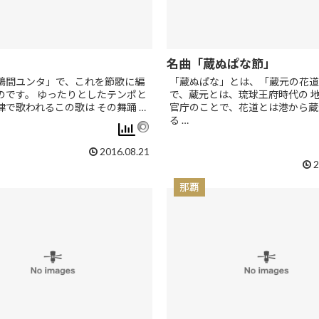
名曲「蔵ぬぱな節」
鳩間ユンタ」で、これを節歌に編
「蔵ぬぱな」とは、「蔵元の花道
のです。 ゆったりとしたテンポと
で、蔵元とは、琉球王府時代の 
律で歌われるこの歌は その舞踊 …
官庁のことで、花道とは港から蔵
る …
2016.08.21
2
那覇