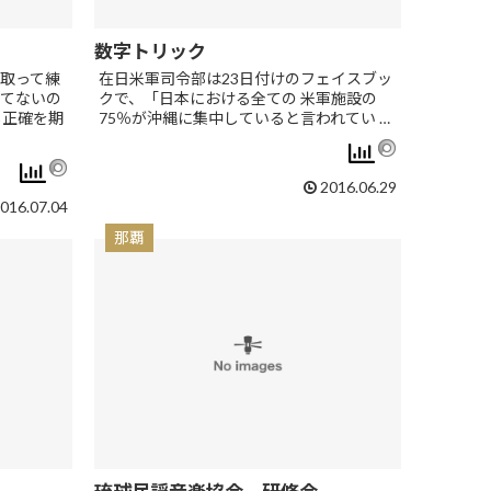
数字トリック
取って練
在日米軍司令部は23日付けのフェイスブッ
てないの
クで、「日本における全ての 米軍施設の
し正確を期
75％が沖縄に集中していると言われてい …
2016.06.29
016.07.04
那覇