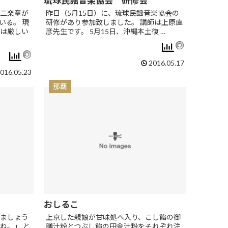
琉球民謡音楽協会 研修会
二楽章が
昨日（5月15日）に、琉球民謡音楽協会の
いる。 現
研修があり参加致しました。 講師は上原直
は厳しい
彦先生です。 5月15日、沖縄本土復 …
2016.05.17
016.05.23
那覇
おしるこ
ましょう
上京した親娘が甘味処へ入り、こし餡の御
ね。」 と
膳汁粉とつぶし餡の田舎汁粉をそれぞれ注