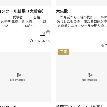
コンクール結果（大哲会）
大失敗！
受験者 合格
一か月前から三線の勘所シールは
合格率 三線 新人賞 13
習はしたものの、確たる自信が持
3人 100％ …
で 直前になってシールを貼り直
…
2016.07.05
2
那覇