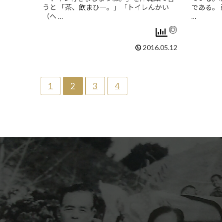
うと 「茶、飲まひ―。」「トイレんかい
である。
（へ …
…
2016.05.12
1
2
3
4