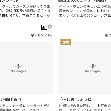
コンクール
英国王のスピーチ（映画）
ンクールのシーズンが巡ってきま
べートーヴェンの美しい二つの第
日、受験順番及び曲目の選択・ 抽
最後のシーンに効果的に使われて
題曲も決まり、本番まであと一か
エリザベス女王の父ジョージ六世
…
2016.06.06
2
那覇
が逃げる !?
「～しましょうね」
エアコンを一般にクーラーと呼ん
沖縄独特の言い回しに「お茶飲み
暖房機能が付いていてもクーラー
ね。」とか「トイレ行きましょう