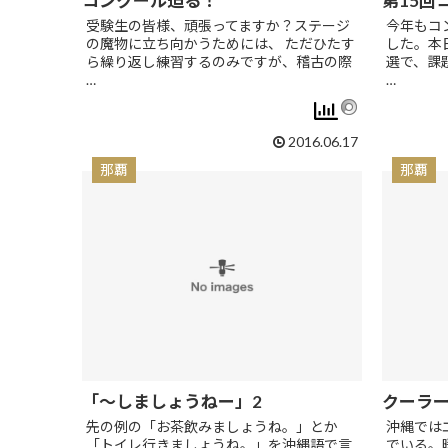
コンクール迫る！
第15回
受験生の皆様、頑張ってますか？ステージ
今年もコ
の魔物に立ち向かうためには、 ただひたす
した。本
ら繰り返し練習するのみですが、稽古の際
選で、課
…
…
2016.06.17
那覇
那覇
「～しましょうねー」2
クーラー
先の例の「お茶飲みましょうね。」とか
沖縄では
「トイレ行きましょうね。」を沖縄語で言
でいる。