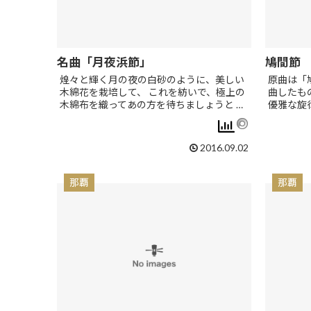
名曲「月夜浜節」
鳩間節
煌々と輝く月の夜の白砂のように、美しい
原曲は「
木綿花を栽培して、 これを紡いで、極上の
曲したも
木綿布を織ってあの方を待ちましょうと …
優雅な旋
2016.09.02
那覇
那覇