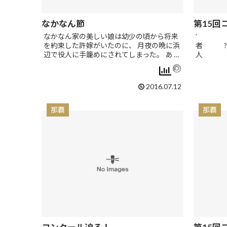
なかなん節
第15回
なかなん家の美しい娘は幼少の頃から将来
’ 
を約束した許嫁がいたのに、 月夜の晩に浜
者 ? 
辺で役人に手籠めにされてしまった。 あ …
人 1
2016.07.12
那覇
那覇