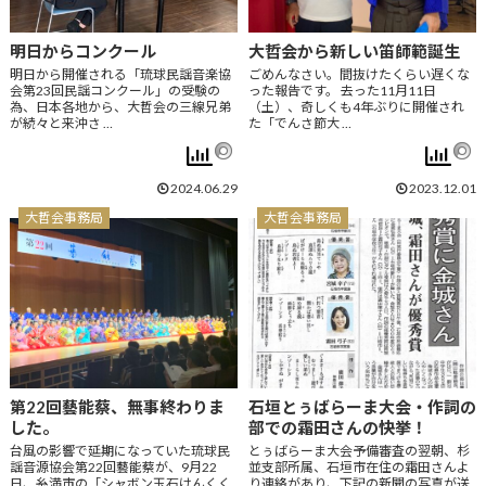
明日からコンクール
大哲会から新しい笛師範誕生
明日から開催される「琉球民謡音楽協
ごめんなさい。間抜けたくらい遅くな
会第23回民謡コンクール」の受験の
った報告です。 去った11月11日
為、日本各地から、大哲会の三線兄弟
（土）、奇しくも4年ぶりに開催され
が続々と来沖さ …
た「でんさ節大 …
2024.06.29
2023.12.01
大哲会事務局
大哲会事務局
第22回藝能蔡、無事終わりま
石垣とぅばらーま大会・作詞の
した。
部での霜田さんの快挙！
台風の影響で延期になっていた琉球民
とぅばらーま大会予備審査の翌朝、杉
謡音源協会第22回藝能蔡が、9月22
並支部所属、石垣市在住の霜田さんよ
日、糸満市の「シャボン玉石けんくく
り連絡があり、下記の新聞の写真が送