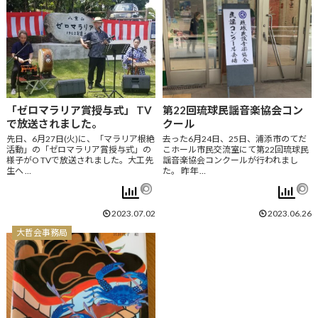
「ゼロマラリア賞授与式」 TV
第22回琉球民謡音楽協会コン
で放送されました。
クール
先日、6月27日(火)に、「マラリア根絶
去った6月24日、25日、浦添市のてだ
活動」の「ゼロマラリア賞授与式」の
こホール市民交流室にて第22回琉球民
様子がO TVで放送されました。大工先
謡音楽協会コンクールが行われまし
生へ …
た。 昨年 …
2023.07.02
2023.06.26
大哲会事務局