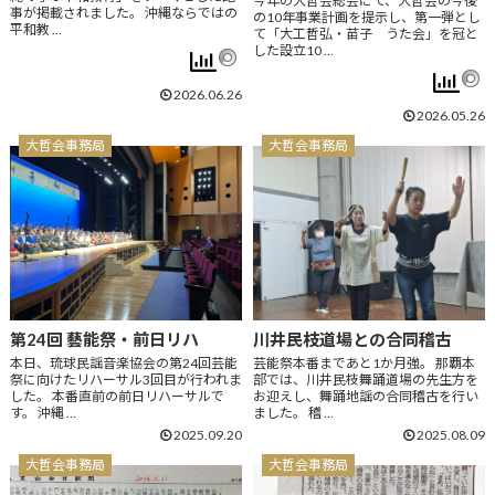
今年の大哲会総会にて、大哲会の今後
事が掲載されました。 沖縄ならではの
の10年事業計画を提示し、第一弾とし
平和教 …
て「大工哲弘・苗子 うた会」を冠と
した設立10 …
2026.06.26
2026.05.26
大哲会事務局
大哲会事務局
第24回 藝能祭・前日リハ
川井民枝道場との合同稽古
本日、琉球民謡音楽協会の第24回芸能
芸能祭本番まであと1か月強。 那覇本
祭に向けたリハーサル3回目が行われま
部では、川井民枝舞踊道場の先生方を
した。 本番直前の前日リハーサルで
お迎えし、舞踊地謡の合同稽古を行い
す。 沖縄 …
ました。 稽 …
2025.09.20
2025.08.09
大哲会事務局
大哲会事務局