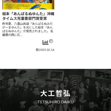
絵本「あんぱるぬゆんた」沖縄
タイムス児童書部門賞受賞
昨年夏、八重山民謡「あんぱるぬみだ
がーまゆんた」を元にした絵本「あん
ぱるぬゆんた」が発売されました。 名
蔵橋の西に広 …
2023.02.16
大工哲弘
TETSUHIRO DAIKU