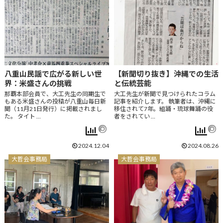
八重山民謡で広がる新しい世
【新聞切り抜き】沖縄での生活
界：米盛さんの挑戦
と伝統芸能
那覇本部会員で、大工先生の同期生で
大工先生が新聞で見つけられたコラム
もある米盛さんの投稿が八重山毎日新
記事を紹介します。 執筆者は、沖縄に
聞（11月21日発行）に掲載されまし
移住されて7年。組踊・琉球舞踊の役
た。 タイト …
者をされてい …
2024.12.04
2024.08.26
大哲会事務局
大哲会事務局