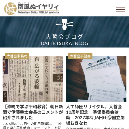
大哲会ブログ
DAITETSUKAI BLOG
大哲会事務局
大哲会事務局
【沖縄で学ぶ平和教育】朝日新
大工師匠リサイタル、大哲会
聞で伊藤幸太会長のコメントが
10周年記念 準備委員会始
紹介されました
動 2027年3月6日㈯＠国立劇
場おきなわ
2026年6月22日付の朝日新聞に、「沖
縄で学ぶ平和教育」をテーマとした記