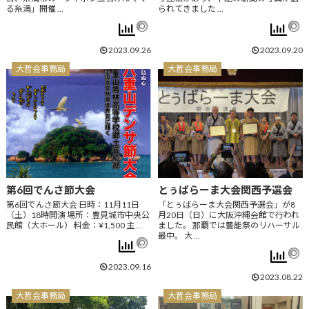
る糸満」開催 …
られてきました …
2023.09.26
2023.09.20
大哲会事務局
大哲会事務局
第6回でんさ節大会
とぅばらーま大会関西予選会
第6回でんさ節大会 日時：11月11日
「とぅばらーま大会関西予選会」が8
（土）18時開演 場所：豊見城市中央公
月20日（日）に大阪沖縄会館で行われ
民館（大ホール） 料金：¥1,500 主 …
ました。 那覇では藝能祭のリハーサル
最中。 大 …
2023.09.16
2023.08.22
大哲会事務局
大哲会事務局