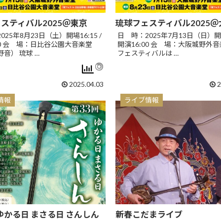
スティバル2025＠東京
琉球フェスティバル2025＠
25年8月23日（土）開場16:15 /
日 時：2025年7月13日（日）開場1
00 会 場：日比谷公園大音楽堂
開演16:00 会 場：大阪城野外音
音） 琉球 …
フェスティバルは …
2025.04.03
2
情報
ライブ情報
 ゆかる日 まさる日 さんしん
新春こだまライブ