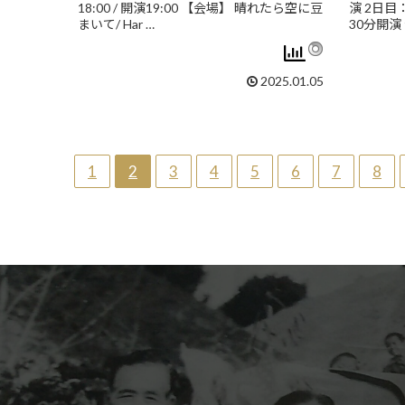
18:00 / 開演19:00 【会場】 晴れたら空に豆
演 2日目：
まいて/ Har …
30分開演 
2025.01.05
1
2
3
4
5
6
7
8