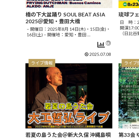
橋の下大盆踊り SOUL BEAT ASIA
琉球フェ
2025＠愛知・豊田大橋
日 時：20
開演17:
– 開催日：2025年8月 14日(木)・15日(金)・
（日比谷野
16日(土) – 開催地：愛知・豊田 …
2025.07.08
ライブ情報
ライブ
若夏の島うた会＠新大久保 沖縄島唄
第33会