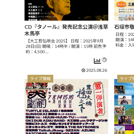
CD『タノール』発売記念公演＠浅草
石垣市
木馬亭
日程：20
開演：1
【大工哲弘唄会 2025】 日程：2025年9月
料金：入場
28日(日) 開場：14時半 / 開演：15時 前売予
約：4,500 …
2025.08.26
ライブ情報
ライブ