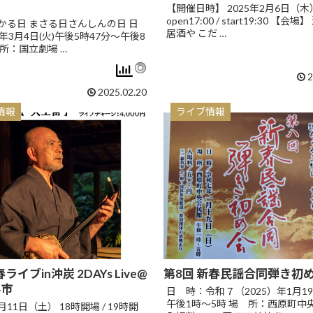
【開催日時】 2025年2月6日（木
open17:00 / start19:30 【会
かる日 まさる日さんしんの日 日
居酒や こだ …
5年3月4日(火)午後5時47分～午後8
場所：国立劇場 …
2
2025.02.20
情報
ライブ情報
春ライブin沖炭 2DAYs Live@
第8回 新春民謡合同弾き初
堺市
日 時：令和７（2025）年1月1
午後1時～5時 場 所：西原町中
月11日（土） 18時開場 / 19時開