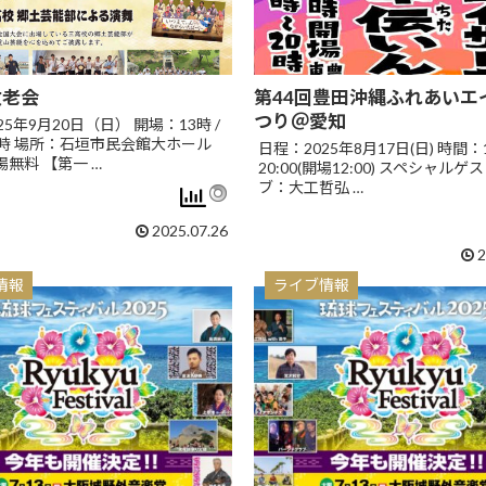
敬老会
第44回豊田沖縄ふれあいエ
つり＠愛知
25年9月20日（日） 開場：13時 /
4時 場所：石垣市民会館大ホール
日程：2025年8月17日(日) 時間：1
無料 【第一 …
20:00(開場12:00) スペシャルゲ
ブ：大工哲弘 …
2025.07.26
2
情報
ライブ情報