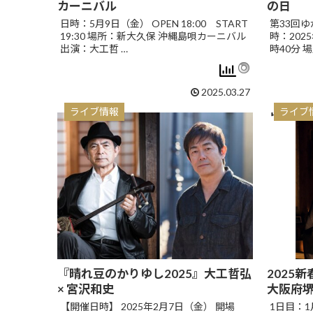
カーニバル
の日
日時：5月9日（金） OPEN 18:00 START
第33回ゆ
19:30 場所：新大久保 沖縄島唄カーニバル
時：202
出演：大工哲 …
時40分 
2025.03.27
ライブ情報
ライブ
『晴れ豆のかりゆし2025』大工哲弘
2025新
× 宮沢和史
大阪府
【開催日時】 2025年2月7日（金） 開場
1日目：1