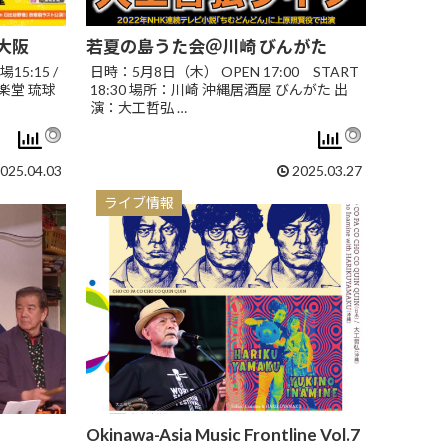
大阪
若夏の島うた会＠川崎 びんがた
5:15 /
日時：5月8日（木） OPEN 17:00 START
楽堂 琉球
18:30 場所：川崎 沖縄居酒屋 びんがた 出
演：大工哲弘 …
025.04.03
2025.03.27
ライブ情報
Okinawa-Asia Music Frontline Vol.7