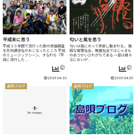
平成末に思う
匂いと風を思う
平成３０年間で流行った歌の世論調査
匂いは風にのって奔放し動まわる。 強
を共同通信社がおこなったところ 平成
固な管理社会、無菌社会ではじゃまも
のミュージックシーン、すなわち「平
のあつかいされがちである 一昔は様々
成に流行した …
なにおいが …
2019.04.10
2019.04.05
島唄ブログ
島唄ブログ