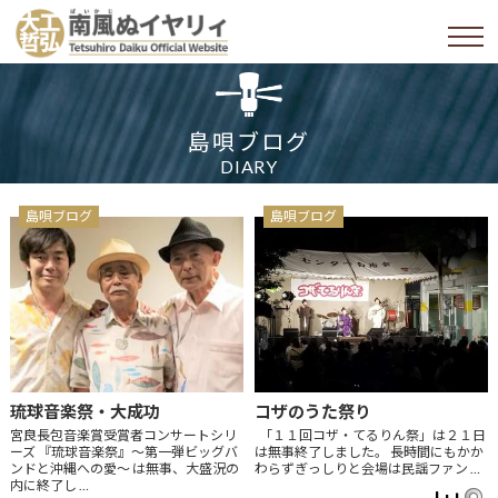
島唄ブログ
DIARY
島唄ブログ
島唄ブログ
琉球音楽祭・大成功
コザのうた祭り
宮良長包音楽賞受賞者コンサートシリ
「１１回コザ・てるりん祭」は２１日
ーズ 『琉球音楽祭』～第一弾ビッグバ
は無事終了しました。 長時間にもかか
ンドと沖縄への愛～ は無事、大盛況の
わらずぎっしりと会場は民謡ファン …
内に終了し …