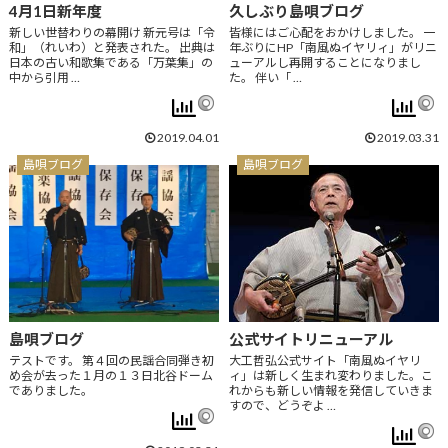
4月1日新年度
久しぶり島唄ブログ
新しい世替わりの幕開け 新元号は「令
皆様にはご心配をおかけしました。 一
和」（れいわ）と発表された。 出典は
年ぶりにHP「南風ぬイヤリィ」がリニ
日本の古い和歌集である「万葉集」の
ューアルし再開することになりまし
中から引用 …
た。 伴い「 …
2019.04.01
2019.03.31
島唄ブログ
島唄ブログ
島唄ブログ
公式サイトリニューアル
テストです。 第４回の民謡合同弾き初
大工哲弘公式サイト「南風ぬイヤリ
め会が去った１月の１３日北谷ドーム
ィ」は新しく生まれ変わりました。こ
でありました。
れからも新しい情報を発信していきま
すので、どうぞよ …