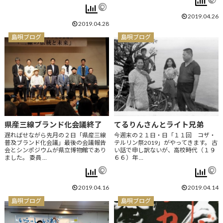
2019.04.26
2019.04.28
島唄ブログ
島唄ブログ
県産三線ブランド化会議終了
てるりんさんとライト兄弟
遅ればせながら先月の２日「県産三線
今週末の２１日・日「１１回 コザ・
普及ブランド化会議」最後の会議報告
テルリン祭2019」がやってきます。 古
会とシンポジウムが県立博物館であり
い話で申し訳ないが、高校時代（１９
ました。 委員 …
６６）年 …
2019.04.16
2019.04.14
島唄ブログ
島唄ブログ