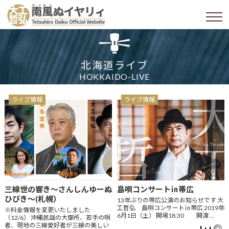
北海道ライブ
HOKKAIDO-LIVE
ライブ情報
ライブ情報
三線世の響き～さんしんゆーぬ
島唄コンサート㏌帯広
ひびき～(札幌）
13年ぶりの帯広公演のお知らせです 大
工哲弘 島唄コンサート㏌帯広 2019年
※料金情報を変更いたしました
6月1日（土） 開場18:30 開演 …
（12/6） 沖縄民謡の大御所、若手の唄
者、現地の三線愛好者が三線の美しい