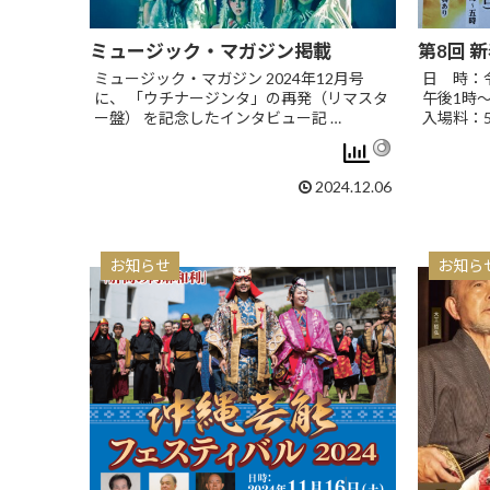
ミュージック・マガジン掲載
第8回 
ミュージック・マガジン 2024年12月号
日 時：令
に、 「ウチナージンタ」の再発（リマスタ
午後1時
ー盤） を記念したインタビュー記 …
入場料：5
2024.12.06
お知らせ
お知ら