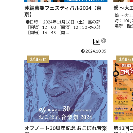
沖縄芸能フェスティバル2024【東
繋 〜大
京】
繋 〜大工
時：10月2
●日時： 2024年11月16日（土） 昼の部
場所：臨
［開場］12：00 ［開演］12：30 夜の部
［開場］16：45 ［開 …
2024.10.05
お知らせ
お知ら
オフノート30周年記念 おこぼれ音楽
第13回