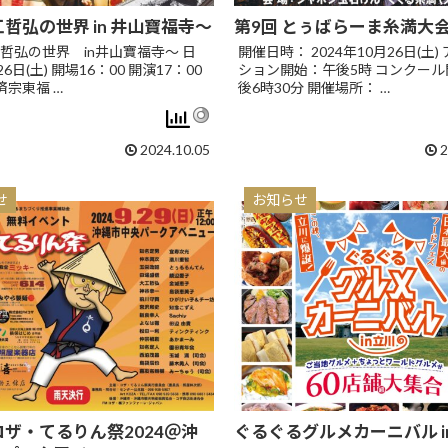
工哲弘の世界 in 井山寶福寺〜
第9回 とぅばらーま糸満大
哲弘の世界 in井山寶福寺〜 日
開催日時： 2024年10月26日(土)
6日(土) 開場16：00 開演17：00
ション開始：午後5時 コンクー
済宗東福 …
後6時30分 開催場所： …
2024.10.05
2
せ
お知らせ
コザ・てるりん祭2024＠沖
ぐるぐるグルメカーニバル i