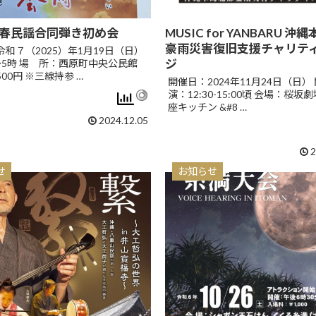
新春民謡合同弾き初め会
MUSIC for YANBARU 
豪雨災害復旧支援チャリテ
和７（2025）年1月19日（日）
ジ
～5時 場 所：西原町中央公民館
00円 ※三線持参 …
開催日：2024年11月24日（日）
演：12:30-15:00頃 会場：桜坂
座キッチン &#8 …
2024.12.05
2
せ
お知らせ