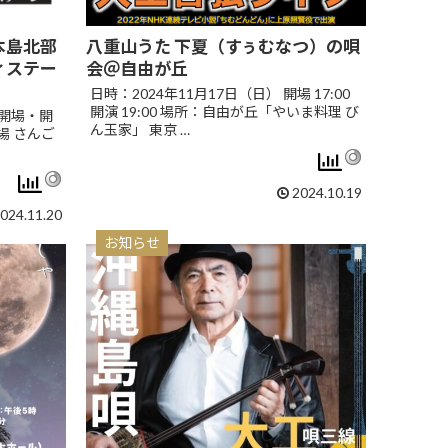
沖縄本島北部
八重山うた 下夏（すぅむなつ）の唄
ィステー
会＠自由が丘
日時：2024年11月17日（日） 開場 17:00
開演 19:00 場所：自由が丘「やいま料理 び
 開場・開
ん玉家」 東京 …
劇場 さんご
2024.10.19
024.11.20
お知らせ