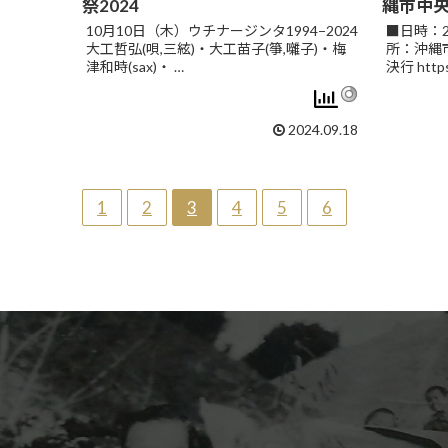
祭2024
縄市中
10月10日（木）ウチナージンタ1994−2024
■日時：20
大工哲弘(唄,三絃)・大工苗子(箏,囃子)・梅
所：沖縄
津和時(sax)・ …
決行 https
2024.09.18
1
2
3
4
5
6