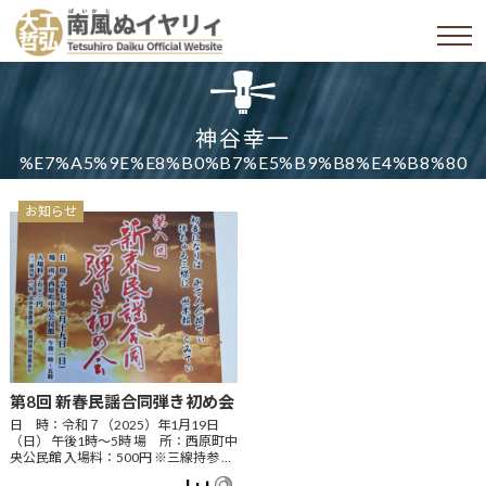
神谷幸一
%E7%A5%9E%E8%B0%B7%E5%B9%B8%E4%B8%80
お知らせ
第8回 新春民謡合同弾き初め会
日 時：令和７（2025）年1月19日
（日） 午後1時～5時 場 所：西原町中
央公民館 入場料：500円 ※三線持参 …