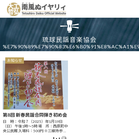
琉球民謡音楽協会
%E7%90%89%E7%90%83%E6%B0%91%E8%AC%A1%E
お知らせ
第8回 新春民謡合同弾き初め会
日 時：令和７（2025）年1月19日
（日） 午後1時～5時 場 所：西原町中
央公民館 入場料：500円 ※三線持参 …